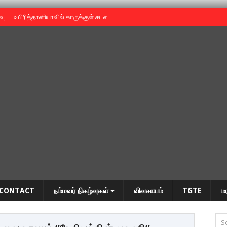
ைவு
»
பிரித்தானியாவில் காருக்குள் சடலம் -தமிழருடையதா ?
»
தியாகதீபம் அன்னை
CONTACT
நம்மவர் நிகழ்வுகள்
விவசாயம்
TGTE
ம