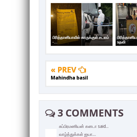
பிரித்தானியாவில் காருக்குள் சடலம்
பிரித்தானி
-...
உதவி
« PREV
Mahindha basil
3 COMMENTS
சுப்பிரமணியன் கனடா said...
வாழ்த்துக்கள் ஐயா....