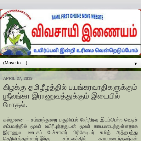
▼
APRIL 27, 2019
கிழக்கு தமிழீழத்தில் பயங்கரவாதிகளுக்கும்
ஶ்ரீலங்கா இராணுவத்துக்கும் இடையில்
மோதல்.
கல்முனை – சம்மாந்துறை பகுதியில் நேற்றிரவு இடம்பெற்ற வெடிச்
சம்பவத்தில் மூவர் உயிரிழந்ததுடன் மூவர் காயமடைந்துள்ளதாக
இராணுவ ஊடகப் பேச்சாளர் பிரிகேடியர் சுமித் அத்தபத்து
தெரிவித்துள்ளார்.
இந்த சம்பவத்தில் காயமடைந்தவர்கள்