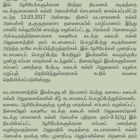
இவ் ஆசிரியர்களுக்கான நிரந்தர நியமனக் கடிதத்தை
வடக்குமாகாணக் கல்வி அமைச்சின் செயலாளர் கையொப்பமிட்டு
கடந்த 13.03.2017 அன்றைய தினம் வடமாகாணக் கல்வி
அமைச்சர் த.குருகுலராசா தலைமையில் யாழ்ப்பாணம் இந்து
மகளிர் கல்லூரியில் வைத்து வழங்கப்பட்டது. அவர்கள் அனைவரும்
அக்கடிதத்திற்கமைவாக வவுனியா வடக்கு வலயக் கல்வி
அலுவலகத்தில் தாம் கடமையைப் பொறுப்பேற்று கடிதங்களை
அடுத்த நாளே சமர்ப்பித்திருந்தார்கள். இவ் ஆசிரியர்கள் முறைப்படி
கடமையைப் பொறுப்பேற்ற போதிலும் இவர்களில் எவருக்குமே
மூன்று சம்பள மாதங்கள் கடந்துவிட்ட நிலையிலும் இவர்களுக்கான
சம்பளப் பணத்தை மேற்படி வலயக் கல்வி அலுவலகம் வழங்க
மறுப்புத் தெரிவித்துள்ளதாகக் கூறிக் கவலை
தெரிவிக்கப்படுகின்றது.
வடமாகாணத்தில் இவர்களுடன் நியமனம் பெற்று ஏனைய வலயக்
கல்வி அலுவலகங்களின் கீழ் கடமையைப் பொறுப்பேற்றுக்கொண்ட
ஏனைய ஆசிரியர்களுக்கு மூன்று மாதங்கள் சம்பளம் வழங்கப்பட்ட
நிலையிலும் வவுனிய வடக்கு வலயக் கல்வி அலுவலகம்தான்
வடக்கு மாகாணக் கல்வி அமைச்சு புதிதாக தரம்-3-1(ஆ) இல்
நியமிக்கப்பட்ட ஆசிரியர்களுக்கான சம்பளப் பணத்தை
வழங்குவதற்கான அனுமதிக் கடிதத்தை வடமாகாணக் கல்வி
அமைச்சு தமக்கு உரிய முறைப்படி அனுப்பவில்லை அதனால் தாம்