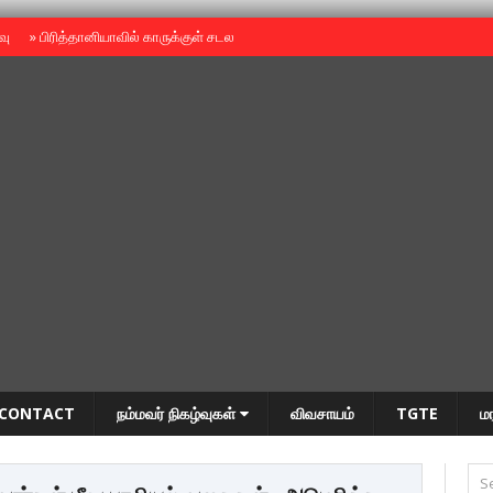
ைவு
»
பிரித்தானியாவில் காருக்குள் சடலம் -தமிழருடையதா ?
»
தியாகதீபம் அன்னை
CONTACT
நம்மவர் நிகழ்வுகள்
விவசாயம்
TGTE
ம