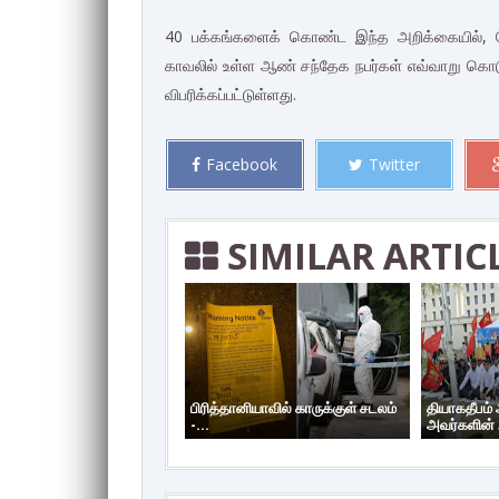
40 பக்கங்களைக் கொண்ட இந்த அறிக்கையில், போர
காவலில் உள்ள ஆண் சந்தேக நபர்கள் எவ்வாறு கொடூ
விபரிக்கப்பட்டுள்ளது.
Facebook
Twitter
SIMILAR ARTIC
பிரித்தானியாவில் காருக்குள் சடலம்
தியாகதீபம்
-...
அவர்களின் 