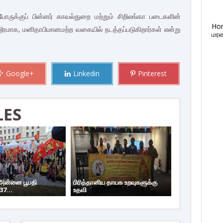
ுக்குப் பின்னர் காவல்துறை மற்றும் சிறிலங்கா படைகளின்
Ho
ரமாக, மனிதாபிமானமற்ற வகையில் நடத்தப்படுகிறார்கள் என்று
மரண
Google+
Linkedin
Pinterest
LES
 அன்னை பூபதி
பிரித்தானிய தாயக உறவுகளுக்கு
37...
உதவி