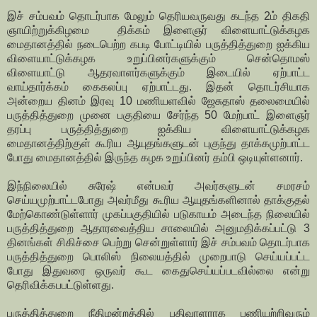
இச் சம்பவம் தொடர்பாக மேலும் தெரியவருவது கடந்த 2ம் திகதி
ஞாயிற்றுக்கிழமை திக்கம் இளைஞர் விளையாட்டுக்கழக
மைதானத்தில் நடைபெற்ற கபடி போட்டியில் பருத்தித்துறை ஐக்கிய
விளையாட்டுக்கழக உறுப்பினர்களுக்கும் சென்தொமஸ்
விளையாட்டு ஆதரவாளர்களுக்கும் இடையில் ஏற்பாட்ட
வாய்தார்க்கம் கைகலப்பு ஏற்பாட்டது. இதன் தொடர்சியாக
அன்றைய தினம் இரவு 10 மணியளவில் ஜேசுதாஸ் தலைமையில்
பருத்தித்துறை முனை பகுதியை சேர்ந்த 50 மேற்பாட் இளைஞர்
தரப்பு பருத்தித்துறை ஐக்கிய விளையாட்டுக்கழக
மைதானத்திற்குள் கூரிய ஆயுதங்களுடன் புகுந்து தாக்கமுற்பாட்ட
போது மைதானத்தில் இருந்த கழக உறுப்பினர் தம்பி ஒடியுள்ளனார்.
இந்நிலையில் சுரேஷ் என்பவர் அவர்களுடன் சமரசம்
செய்யமுற்பாட்டபோது அவர்மீது கூரிய ஆயுதங்களினால் தாக்குதல்
மேற்கொண்டுள்ளார் முகப்பகுதியில் படுகாயம் அடைந்த நிலையில்
பருத்தித்துறை ஆதாரவைத்திய சாலையில் அனுமதிக்கப்பட்டு 3
தினங்கள் சிகிச்சை பெற்று சென்றுள்ளார் இச் சம்பவம் தொடர்பாக
பருத்தித்துறை பொலிஸ் நிலையத்தில் முறைபாடு செய்யப்பட்ட
போது இதுவரை ஒருவர் கூட கைதுசெய்யப்படவில்லை என்று
தெரிவிக்கபபட்டுள்ளது.
பருத்தித்துறை நீதிமன்றத்தில் பதிவாளராக பணியற்றிவரும்