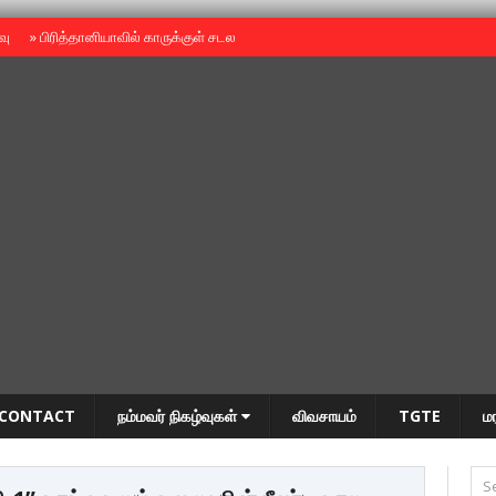
ைவு
»
பிரித்தானியாவில் காருக்குள் சடலம் -தமிழருடையதா ?
»
தியாகதீபம் அன்னை
CONTACT
நம்மவர் நிகழ்வுகள்
விவசாயம்
TGTE
ம