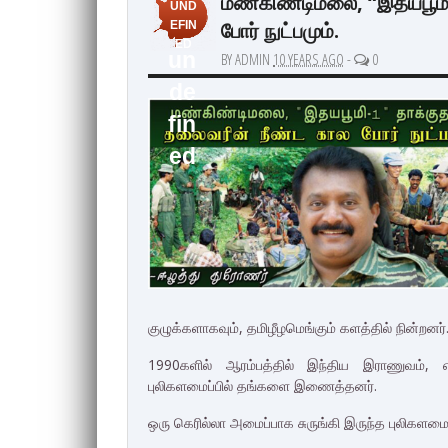
மண்கிண்டிமலை, “இதயபூமி-
UND
போர் நுட்பமும்.
EFIN
ED
un
BY ADMIN
10 YEARS AGO
-
0
de
fin
ed
குழுக்களாகவும், தமிழீழமெங்கும் களத்தில் நின்றனர்
1990களில் ஆரம்பத்தில் இந்திய இராணுவம், எ
புலிகளமைப்பில் தங்களை இணைத்தனர்.
ஒரு கெரில்லா அமைப்பாக சுருங்கி இருந்த புலிகளமைப்