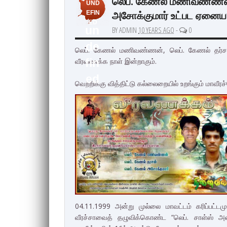
லெப். கேணல் மணிவண்ணன்,
UND
அசோக்குமார் உட்பட ஏனைய 
EFIN
ED
un
BY ADMIN
10 YEARS AGO
-
0
de
லெப். கேணல் மணிவண்ணன், லெப். கேணல் தர்சன
வீரவணக்க நாள் இன்றாகும்.
fin
ed
வெற்றிக்கு வித்திட்டு கல்லைறையில் உறங்கும் மாவீர
04.11.1999 அன்று முல்லை மாவட்டம் கரிப்பட்டம
வீரச்சாவைத் தழுவிக்கொண்ட “லெப். சாள்ஸ் அ