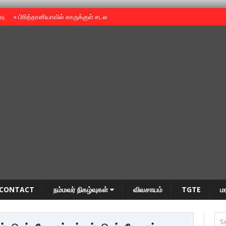
ைவு
»
பிரித்தானியாவில் காருக்குள் சடலம் -தமிழருடையதா ?
»
தியாகதீபம் அன்னை
CONTACT
நம்மவர் நிகழ்வுகள்
விவசாயம்
TGTE
ம