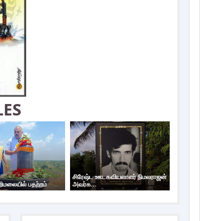
LES
சிரேஷ்ட ஊடகவியலாளர் நிமலராஜன்
றிமலையில் பதற்றம்
அவர்க...