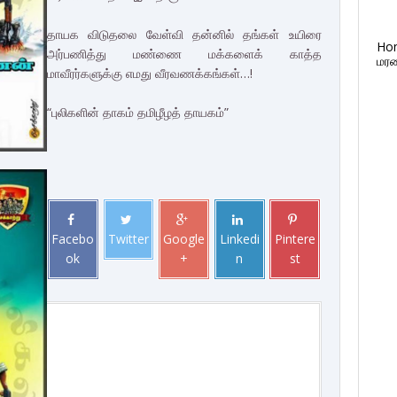
தாயக விடுதலை வேள்வி தன்னில் தங்கள் உயிரை
Ho
அர்பணித்து மண்ணை மக்களைக் காத்த
மரண
மாவீரர்களுக்கு எமது வீரவணக்கங்கள்…!
“புலிகளின் தாகம் தமிழீழத் தாயகம்”
Facebo
Twitter
Google
Linkedi
Pintere
ok
+
n
st