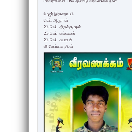
மாவீரர்களின் 16ம் ஆண்டு வீரவணக்க நாள்
மேஜர் இராசநாயம்
லெப். ஆருரான்
2ம் லெப். திருக்குமரன்
2ம் லெப். வல்லவன்
2ம் லெப். சுபாசன்
வீரவேங்கை தீபன்