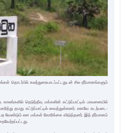
ங்கள் தொடர்பில் கலந்­து­ரை­யா­டப்­பட்­ட­துடன் சில தீர்­மா­னங்­களும்
காலங்­களில் நெடுந்­தீவு மக்­களின் கட்­டுப்­பாட்டில் பாவ­னையில்
­ரித்து தமது கட்­டுப்­பாட்டில் வைத்­துள்­ளனர். எனவே கடற்­ப­டை­
ற வேண்டும் என மக்கள் கோரிக்கை விடுத்­தனர். இத் தீர்­மானம்
ேற்­றப்­பட்­டது.