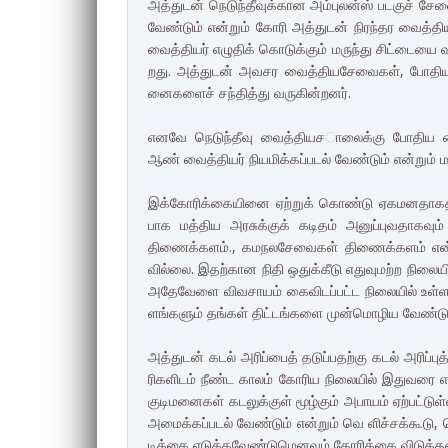
அத்­துடன் நெடுந்­தீ­வுக்­கான அம்புலன்ஸ் படகுச் சே
வேண்டும் என்றும் கோரி அத்­துடன் நிரந்­தர வைத்­த
வைத்­தியர் எழுதிக் கொடுக்கும் மருந்து சிட்­டையை வ
றது. அத்­துடன் அவ­சர வைத்­தி­ய­சே­வைகள், போதிய 
னை­களைச் சந்­தித்து வரு­கின்­றனர்.
எனவே நெடுந்­தீவு வைத்­தி­ய­ச­ாலைக்கு போதிய வை
ஆண் வைத்­தியர் நியமிக்­கப்­படல் வேண்டும் என்றும் மக
இக்­கோ­ரிக்­கை­யினை ஏற்றுக் கொண்டு ஏக­ம­ன­தா
பாக மத்­திய அர­சுக்குக் கடிதம் அனுப்­பு­வ­தா­கவும
திணைக்­களம்., கம­ந­ல­சே­வைகள் திணைக்­களம் என்
வில்லை. இதற்­கான நிதி ஒதுக்­கீடு எது­வு­மற்ற நிலை
அதே­வேளை விவ­சாயம் கைவி­டப்­பட்ட நிலையில் உள்­ள
ளங்­களும் தங்கள் திட்­டங்­களை முன்­மொ­ழிய வேண்­டு­
அத்­துடன் கடல் அரிப்பைத் தடுப்­ப­தற்கு கடல் அரிப்
ரி­க­ளிடம் நீண்ட காலம் கோரிய நிலையில் இது­வரை எந்
குடி­ம­னைகள் கட­லுக்குள் மூழ்கும் அபாயம் ஏற்­பட்­ட
அமைக்­கப்­படல் வேண்டும் என்றும் வெ ளிச்­சக்­கூடு, வ
டிக்கை எடுக்­க­வேண்­டு­மெ­னவும் கோரிக்கை விடுத்­த