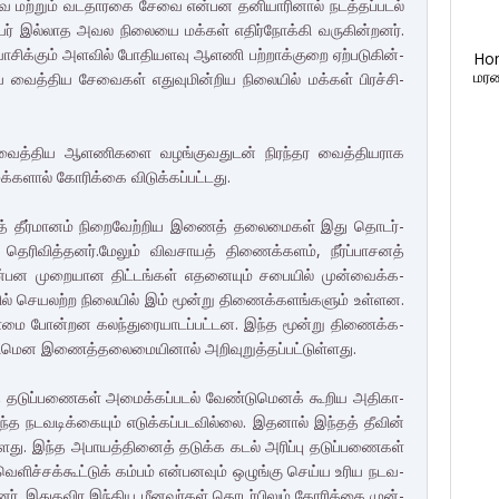
வை மற்றும் வட­தா­ரகை சேவை என்­பன தனி­யா­ரினால் நடத்­தப்­படல்
ியர் இல்­லாத அவல நிலையை மக்கள் எதிர்­நோக்கி வரு­கின்­றனர்.
ாசிக்கும் அளவில் போதி­ய­ளவு ஆளணி பற்­றாக்­குறை ஏற்­ப­டு­கின்­
Ho
மரண
வைத்­திய சேவைகள் எது­வு­மின்­றிய நிலையில் மக்கள் பிரச்­சி­
த்­திய ஆள­ணி­களை வழங்­கு­வ­துடன் நிரந்­தர வைத்­தி­ய­ராக
்­களால் கோரிக்கை விடுக்­கப்­பட்­டது.
கத் தீர்­மானம் நிறை­வேற்­றிய இணைத் தலை­மைகள் இது தொடர்­
் தெரி­வித்­தனர்.மேலும் விவ­சாயத் திணைக்­களம், நீர்ப்­பா­சனத்
­பன முறை­யான திட்­டங்கள் எத­னையும் சபையில் முன்­வைக்­க­
யில் செய­லற்ற நிலையில் இம் மூன்று திணைக்­க­ளங்­களும் உள்­ளன.
மை போன்­றன கலந்­து­ரை­யா­டப்­பட்­டன. இந்த மூன்று திணைக்­க­
மென இணைத்­த­லை­மை­யினால் அறி­வு­றுத்­தப்­பட்­டுள்­ளது.
புத் தடுப்­ப­ணைகள் அமைக்­கப்­படல் வேண்­டு­மெனக் கூறிய அதி­கா­
த நட­வ­டிக்­கையும் எடுக்­கப்­ப­ட­வில்லை. இதனால் இந்தத் தீவின்
ுள்­ளது. இந்த அபா­யத்­தினைத் தடுக்க கடல் அரிப்பு தடுப்­ப­ணைகள்
ெளிச்­சக்­கூட்டுக் கம்பம் என்­ப­னவும் ஒழுங்கு செய்ய உரிய நட­வ­
னர். இது­த­விர இந்­திய மீன­வர்கள் தொடர்­பிலும் கோரிக்கை முன்­