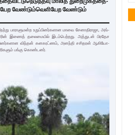
த்­தை­விட்டுநெடுந்­தீவு மாலித் துறை­மு­கத்­தை­
ெளியேற வேண்டும்வெளியேற வேண்டும்
ம் நேற்று பாரா­ளு­மன்ற உறுப்­பி­னர்­க­ளான மாவை சேனா­தி­ராஜா, அங்­
ரின் இணைத் தலை­மையில் இடம்­பெற்­றது. அத்­துடன் பிர­தேச
ி­னர்­க­ளான விந்தன் கன­க­ரட்ணம், அனந்தி சசி­தரன் ஆகி­யோ­
­ரி­களும் பங்கு கொண்­டனர்.