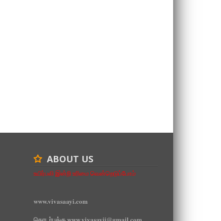
ABOUT US
உயிர்பலி இன்றி உரிமை வென்றெடுப்போம்
www.vivasaayi.com
தொடர்புக்கு www.vivasayii@gmail.com