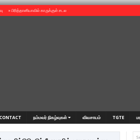
ைவு
»
பிரித்தானியாவில் காருக்குள் சடலம் -தமிழருடையதா ?
»
தியாகதீபம் அன்னை
CONTACT
நம்மவர் நிகழ்வுகள்
விவசாயம்
TGTE
ம