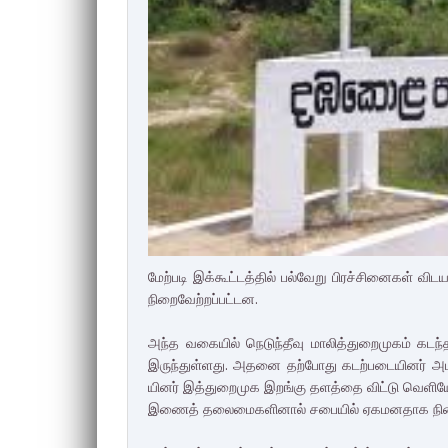
மேற்­படி இக்­கூட்­டத்தில் பல்­வேறு பிரச்­சி­னைகள் விட­ய
நிறை­வேற்­றப்­பட்­டன.
அந்த வகையில் நெடுந்­தீவு மாலித்­து­றை­முகம் கடந்த 
இருந்­துள்­ளது. அதனை தற்­போது கடற்­ப­டை­யினர் அப­க
யினர் இத்­து­றை­முக இறங்கு தளத்தை விட்டு வெளியே
இணைத் தலை­மை­க­ளினால் சபையில் ஏக­ம­ன­தாக நிறை­வ