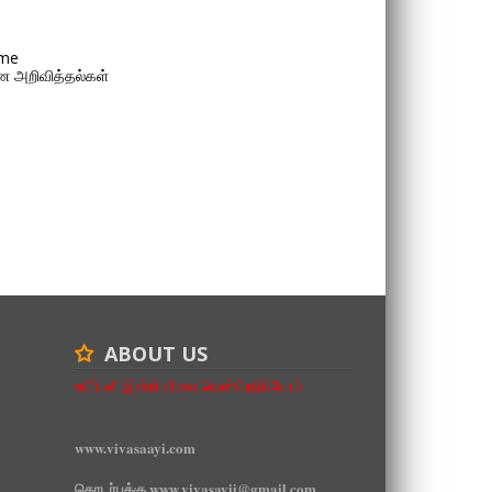
me
 அறிவித்தல்கள்
ABOUT US
உயிர்பலி இன்றி உரிமை வென்றெடுப்போம்
www.vivasaayi.com
தொடர்புக்கு www.vivasayii@gmail.com