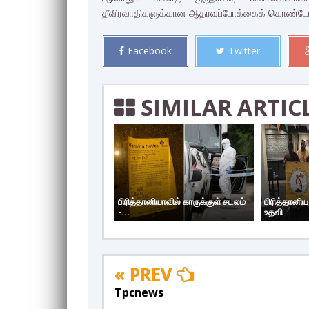
தீவிரவாதிகளுக்கான ஆதரவுப்போக்கைக் கொண்டோர்
Facebook
Twitter
SIMILAR ARTIC
பிரித்தானியாவில் காருக்குள் சடலம்
பிரித்தானி
-...
உதவி
« PREV
Tpcnews