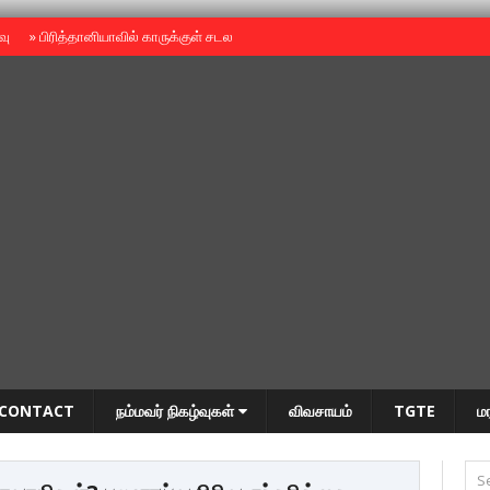
ைவு
»
பிரித்தானியாவில் காருக்குள் சடலம் -தமிழருடையதா ?
»
தியாகதீபம் அன்னை
CONTACT
நம்மவர் நிகழ்வுகள்
விவசாயம்
TGTE
ம