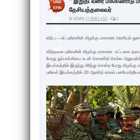
" இறுதி வரை மக்களோடு மக
UND
தேசியத்தலைவர்
EFIN
ED
un
BY ADMIN
11 YEARS AGO
-
0
de
விடுதலைப் புலிகளின் கிழக்கு மாகாண அரசியல் து
fin
ed
விடுதலை புலிகளின் கிழக்கு மாகாண கட்டளை தளபதி
போது துப்பாக்கியை உடன் கொண்டு செல்ல அனுமதிக்
இயக்கத்தில் இருந்து பிரிந்து சென்ற போது கிழக
புலிகள் இயக்கத்தில் 20 ஆண்டு காலம் பணியாற்றியவ