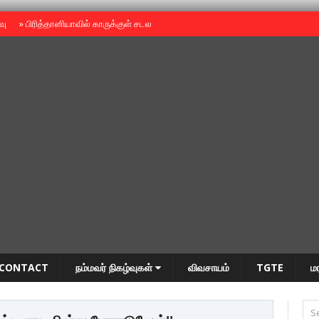
ைவு
»
பிரித்தானியாவில் காருக்குள் சடலம் -தமிழருடையதா ?
»
தியாகதீபம் அன்னை
CONTACT
நம்மவர் நிகழ்வுகள்
விவசாயம்
TGTE
ம