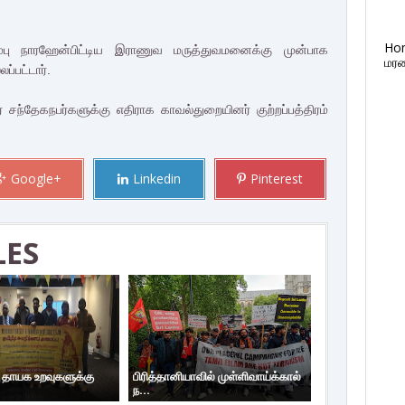
Ho
்பு நாரஹேன்பிட்டிய இராணுவ மருத்துவமனைக்கு முன்பாக
மரண
ப்பட்டார்.
சந்தேகநபர்களுக்கு எதிராக காவல்துறையினர் குற்றப்பத்திரம்
Google+
Linkedin
Pinterest
LES
ய தாயக உறவுகளுக்கு
பிரித்தானியாவில் முள்ளிவாய்க்கால்
ந...