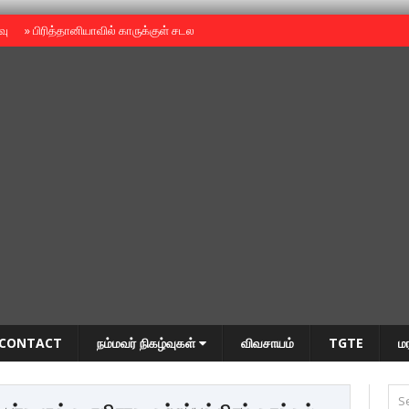
ைவு
»
பிரித்தானியாவில் காருக்குள் சடலம் -தமிழருடையதா ?
»
தியாகதீபம் அன்னை
CONTACT
நம்மவர் நிகழ்வுகள்
விவசாயம்
TGTE
ம