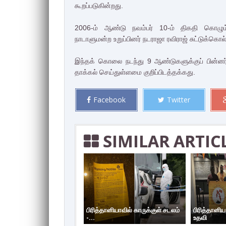
கூறப்படுகின்றது.
2006-ம் ஆண்டு நவம்பர் 10-ம் திகதி கொழும
நாடாளுமன்ற உறுப்பினர் நடராஜா ரவிராஜ் சுட்டுக்கொல்ல
இந்தக் கொலை நடந்து 9 ஆண்டுகளுக்குப் பின்னர் 
தாக்கல் செய்துள்ளமை குறிப்பிடத்தக்கது.
Facebook
Twitter
SIMILAR ARTIC
பிரித்தானியாவில் காருக்குள் சடலம்
பிரித்தானி
-...
உதவி