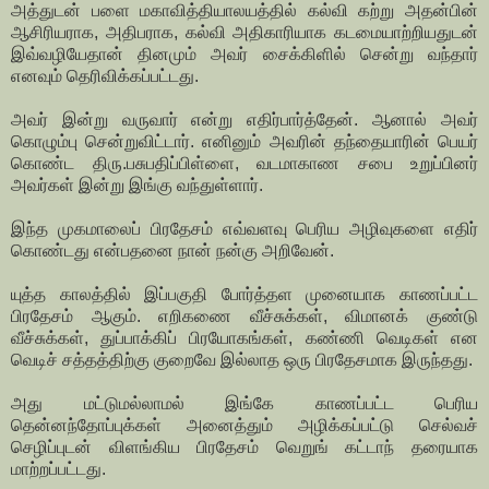
அத்துடன் பளை மகாவித்தியாலயத்தில் கல்வி கற்று அதன்பின்
ஆசிரியராக, அதிபராக, கல்வி அதிகாரியாக கடமையாற்றியதுடன்
இவ்வழியேதான் தினமும் அவர் சைக்கிளில் சென்று வந்தார்
எனவும் தெரிவிக்கப்பட்டது.
அவர் இன்று வருவார் என்று எதிர்பார்த்தேன். ஆனால் அவர்
கொழும்பு சென்றுவிட்டார். எனினும் அவரின் தந்தையாரின் பெயர்
கொண்ட திரு.பசுபதிப்பிள்ளை, வடமாகாண சபை உறுப்பினர்
அவர்கள் இன்று இங்கு வந்துள்ளார்.
இந்த முகமாலைப் பிரதேசம் எவ்வளவு பெரிய அழிவுகளை எதிர்
கொண்டது என்பதனை நான் நன்கு அறிவேன்.
யுத்த காலத்தில் இப்பகுதி போர்த்தள முனையாக காணப்பட்ட
பிரதேசம் ஆகும். எறிகணை வீச்சுக்கள், விமானக் குண்டு
வீச்சுக்கள், துப்பாக்கிப் பிரயோகங்கள், கண்ணி வெடிகள் என
வெடிச் சத்தத்திற்கு குறைவே இல்லாத ஒரு பிரதேசமாக இருந்தது.
அது மட்டுமல்லாமல் இங்கே காணப்பட்ட பெரிய
தென்னந்தோப்புக்கள் அனைத்தும் அழிக்கப்பட்டு செல்வச்
செழிப்புடன் விளங்கிய பிரதேசம் வெறுங் கட்டாந் தரையாக
மாற்றப்பட்டது.