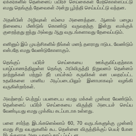
ஏக்கர்களில் தென்னைப் பயிர்ச் செய்கைகள் மேற்கொள்ளப்பட்டு
எமது தெங்குத் தேவைகள் அன்று பூர்த்தி செய்யப்பட்டு வந்தன.
அதன்பின் அழிவுகள் எம்மை அணைத்தன. ஆனால் பழைய
நிலையை மீண்டுங் கொண்டு வருவதற்கு இன்று எமக்குக்
குறைந்தது ஐந்து அல்லது ஆறு வருடங்களாவது தேவைப்படும்.
எனினும் இம் முயற்சிகளில் நீங்கள் மனந் தளராது ஈடுபட வேண்டும்
என்பதே எமது வேண்டுகோளாகும்.
தெங்குப் பயிர்ச் செய்கையை ஊக்குவிப்பதற்காக
யாழ்ப்பாணத்திலுள்ள தெங்கு அபிவிருத்தி நிறுவனம் தென்னம்
நாற்றுக்கள் மற்றும் நீர் பாய்ச்சும் கருவிகள் என பலதரப்பட்ட
உதவிகளை மானிய அடிப்படையிலும் இனாமாகவும் வழங்கி
வருகின்றார்கள்.
அவற்றைப் பெற்றுப் பயனடைய எமது மக்கள் முன்வர வேண்டும்.
தென்னைப் பயிர்ச் செய்கையை விருத்தி அடையச் செய்ய
வேண்டியது எமது முக்கிய கடப்பாடாக உள்ளது.
பளை சார்ந்த இடங்களெல்லாம் 60, 70 வருடங்களுக்கு முன்னர்
எமது சிறு வயதுகளில் கூட தென்னை விருத்திக்குப் பெயர் போன
இடங்களாக அடையாளம் காட்டப்பட்டன.