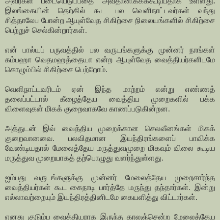
அவர்கள் படையெடுப்பதை அவதானிக்கக்கூடியதாக உள்ளது.
இலங்கையின் தெற்கில் கூட பல வெளிநாட்டவர்கள் வந்து
சித்தாலேப போன்ற ஆயுள்வேத சிகிற்சை நிலையங்களில் சிகிற்சை
பெற்றுச் செல்கின்றார்கள்.
என் பால்யப் பருவத்தில் பல வருடங்களுக்கு முன்னர் நாங்கள்
கம்பஹா வெதமஹத்தையா என்ற ஆயுள்வேத வைத்தியர்களிடமே
கொழும்பில் சிகிற்சை பெற்றோம்.
வெளிநாட்டவரிடம் ஏன் இந்த மாற்றம் என்று எண்ணத்
தலைப்பட்டால் கீழைத்தேய வைத்திய முறைகளில் பக்க
விளைவுகள் மிகக் குறைவாகவே காணப்படுகின்றன.
அத்துடன் இவ் வைத்திய முறைக்கான செலவீனங்கள் மிகக்
குறைவானவை. பலவிதமான இயந்திரங்களைப் பாவிக்க
வேண்டியதால் மேலைத்தேய மருத்துவமுறை மிகவும் விலை கூடிய
மருத்துவ முறையாகத் தற்பொழுது வளர்ந்துள்ளது.
ஐம்பது வருடங்களுக்கு முன்னர் மேலைத்தேய முறைசார்ந்த
வைத்தியர்கள் கூட கைநாடி பார்த்தே மருந்து தந்தார்கள். இன்று
எல்லாவற்றையும் இயந்திரத்தினிடமே கையளித்து விட்டார்கள்.
எனது குடும்ப வைத்தியராக இருந்த காலஞ்சென்ற மேலைத்தேய