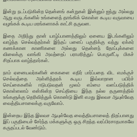
இன்று நடப்படுகின்ற தென்னங் கன்றுகள் இன்னும் ஐந்து அல்லது
ஆறு வருடங்களில் உங்களைத் தாங்கிக் கொள்ள கூடிய வருவாயை
வழங்கக் கூடிய மரங்களாகக் காட்சி தருவன.
இதை அறிந்து தான் யாழ்ப்பாணத்திலும் ஏனைய இடங்களிலும்
வாழ்ந்த செல்வந்தர்கள் இந்தப் பளைப் பகுதிக்கு வந்து ஏக்கர்
கணக்கான காணிகளை அல்லது தென்னந் தோப்புக்களை
விலைக்கு வாங்கி அவற்றைப் பராமரித்துப் பொருளீட்டி மிகச்
சிறப்பாக வாழ்ந்தார்கள்.
நாம் ஏனையவர்களின் கைகளை எதிர் பார்ப்பதை விட எமக்குச்
செல்வத்தை அள்ளித்தரக் கூடிய இவ்வாறான பயிர்ச்
செய்கைகளில் ஈடுபடுவதன் மூலம் எம்மை வளப்படுத்திக்
கொள்ளலாம் என்கின்ற செய்தியை இந்த நல்ல தருணத்தில்
உங்களுக்கு தெரிவித்துக் கொண்டு இனி எமது இலவச ஆயுள்வேத
வைத்தியசாலைக்கு வருவோம்.
இன்றைய இந்த இலவச ஆயுள்வேத வைத்தியசாலைத் திறப்பானது
இப் பகுதியைச் சேர்ந்த மக்களுக்கு ஒரு சிறந்த வரப்பிரசாதமாகவே
கருதப்படல் வேண்டும்.