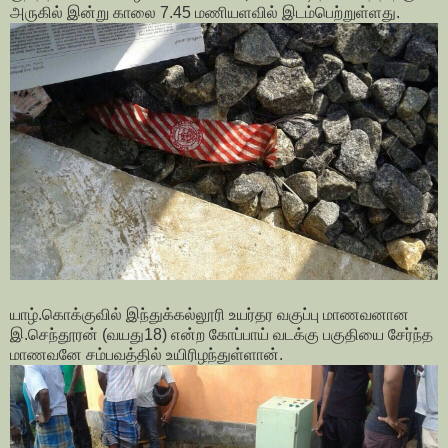
அருகில் இன்று காலை 7.45 மணியளவில் இடம்பெற்றுள்ளது.
யாழ்.கொக்குவில் இந்துக்கல்லூரி உயர்தர வகுப்பு மாணவனான
இ.செந்தூரன் (வயது18) என்ற கோப்பாய் வடக்கு பகுதியை சேர்ந்த
மாணவனே சம்பவத்தில் உயிரிழந்துள்ளான்.