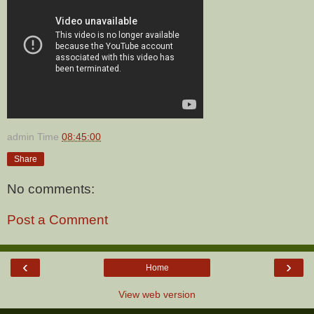
admin
Time
08:45:00
Share
No comments:
Post a Comment
‹
›
Home
View web version