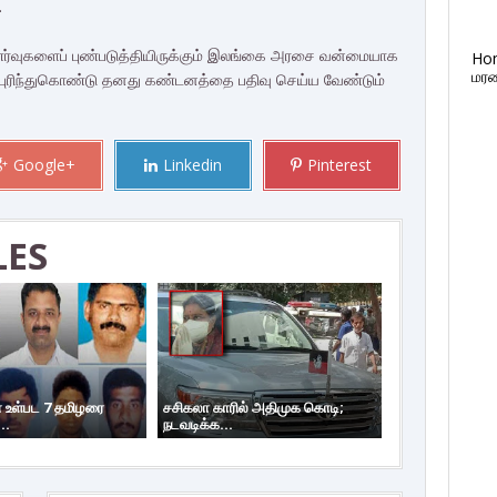
.
ர்வுகளைப் புண்படுத்தியிருக்கும் இலங்கை அரசை வன்மையாக
Ho
மரண
ை புரிந்துகொண்டு தனது கண்டனத்தை பதிவு செய்ய வேண்டும்
Google+
Linkedin
Pinterest
LES
 உள்பட 7 தமிழரை
சசிகலா காரில் அதிமுக கொடி;
..
நடவடிக்க...