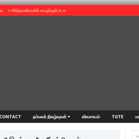
ைவு
»
பிரித்தானியாவில் காருக்குள் சடலம் -தமிழருடையதா ?
»
தியாகதீபம் அன்னை
CONTACT
நம்மவர் நிகழ்வுகள்
விவசாயம்
TGTE
ம