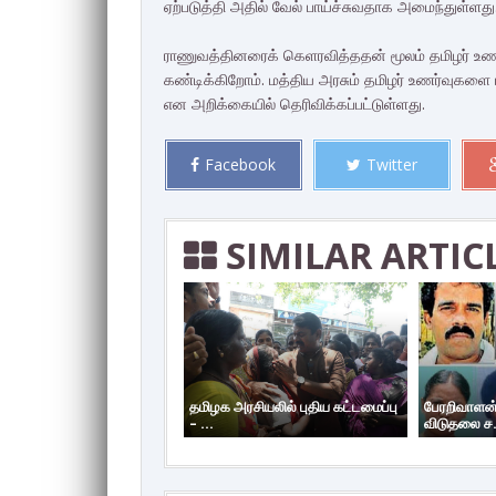
ஏற்படுத்தி அதில் வேல் பாய்ச்சுவதாக அமைந்துள்ளது
ராணுவத்தினரைக் கெளரவித்ததன் மூலம் தமிழர் உண
கண்டிக்கிறோம். மத்திய அரசும் தமிழர் உணர்வுகள
என அறிக்கையில் தெரிவிக்கப்பட்டுள்ளது.
Facebook
Twitter
SIMILAR ARTIC
தமிழக அரசியலில் புதிய கட்டமைப்பு
பேரறிவாளன்
– ...
விடுதலை ச.