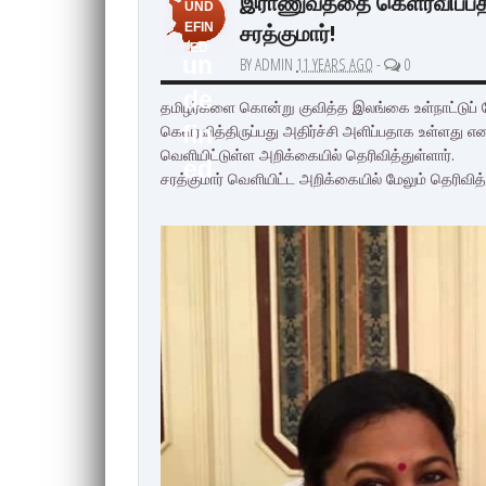
இராணுவத்தை கெளரவிப்பதா
UND
சரத்குமார்!
EFIN
ED
un
BY ADMIN
11 YEARS AGO
-
0
de
தமிழர்களை கொன்று குவித்த இலங்கை உள்நாட்டுப்
கெளரவித்திருப்பது அதிர்ச்சி அளிப்பதாக உள்ளது எ
fin
வெளியிட்டுள்ள அறிக்கையில் தெரிவித்துள்ளார்.
ed
சரத்குமார் வெளியிட்ட அறிக்கையில் மேலும் தெரிவித்