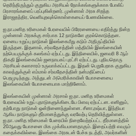
தெரிந்திருந்தும் குறுகிய அரசியல் நோக்கங்களுக்காக போலிப்
பிரசாரங்களைப் பரப்புகின்றனர். முன்னாள் அரசு சிறந்த
இராஜதந்திர, வெளியுறவுக்கொள்கையைப் பேணவில்லை.
ஐ.நா.மனித உரிமைகள் பேரவையில் பிரேரணையை எதிர்த்து நின்ற
முன்னாள் அரசுக்கு சார்பாக 12 நாடுகளே குரல்கொடுத்தன.
ஏனைய உறுப்பு நாடுகள் இலங்கைமீது கடும் அதிருப்தியில்
இருந்தன. இதனால், சர்வதேசத்தின் மத்தியில் இலங்கையின்
நற்பெயருக்குக் கலங்கம் ஏற்பட்டது. இந்நிலையில், ஜனவரி 8 ஆம்
திகதி இலங்கையில் ஜனநாயகப் புரட்சி ஏற்பட்டது. புதியதொரு
அரசியல் கலாசாரம் உருவாக்கப்பட்டது. இதன் பெறுபேறாக குறுகிய
காலத்துக்குள் எம்மால் சர்வதேசத்தின் நன்மதிப்பைப்
பெறமுடிந்தது. அத்துடன் அமெரிக்காவின் யோசனையை
இலங்கையின் யோசனையாக மாற்றினோம்.
இலங்கையின் முன்னாள் அரசால் ஐ.நா. மனித உரிமைகள்
பேரவையில் உறுப் புநாடுகளுக்கிடையே பிளவு ஏற்பட்டன. எனினும்,
தற்போது நாடுகள் ஒன்றிணைந்துள்ளன. சீனா,ரஷ்யா, இந்தியா
ஆகிய நாடுகளும் தீர்மானத்துக்கு வரவேற்பு தெரிவித்துள்ளன.
ஐ.நா. மனித உரிமைகள் பேரையில் நிறைவேற்றப்பட்ட தீர்மானத்தில்
20ஆவது யோசனை மிக முக்கியமானதாகும். இதைப்பற்றி எவரும்
கதைக்கவில்லை. இலங்கை அரசுடன் பேச்சு நடத்தி, அவர்களின்