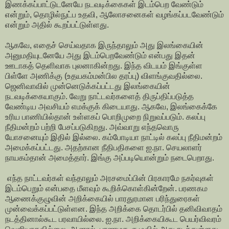
இணக்கப்பாட்டுடனேயே நடவடிக்கைகள் இடம்பெற வேண்டும்
என்றும், தொழில்நுட்ப உதவி, ஆலோசனைகள் வழங்கப்படவேண்டும்
என்றும் அதில் கூறப்பட்டுள்ளது.
ஆகவே, எதைச் செய்வதாக இருந்தாலும் அது இலங்கையின்
அனுமதியுடனேயே அது இடம்பெறவேண்டும் என்பது இதன்
ஊடாகத் தெளிவாக புலனாகின்றது. இந்த விடயம் இங்குள்ள
பிள்ளே அணிக்கு (உதயகம்மன்பில தரப்பு) விளங்குவதில்லை.
ஜெனிவாவில் முன்னெடுக்கப்பட்டது இலங்கையின்
நடவடிக்கையாகும். வேறு நாட்டவர்களைத் திருப்திப்படுத்த
வேண்டிய அவசியம் எமக்குக் கிடையாது. ஆகவே, இலங்கைக்கே
உரிய பாணியில்தான் உள்ளகப் பொறிமுறை நிறுவப்படும். கலப்பு
நீதிமன்றம் பற்றி பேசப்படுகிறது. அவ்வாறு எந்தவொரு
யோசனையும் இதில் இல்லை. கம்போடியா நாட்டில் கலப்பு நீதிமன்றம்
அமைக்கப்பட்டது. அதற்கான நீதிபதிகளை ஐ.நா. செயலாளர்
நாயகம்தான் அமைத்தார். இங்கு அப்படியொன்றும் நடைபெறாது.
எந்த நாட்டவர்கள் வந்தாலும் அரசமைப்பின் பிரகாரமே நகர்வுகள்
இடம்பெறும் என்பதை மீளவும் கூறிக்கொள்கின்றேன். பரணகம
ஆணைக்குழுவின் அறிக்கையில் பாரதுரமான பரிந்துரைகள்
முன்வைக்கப்பட்டுள்ளன. இந்த அறிக்கை தொடர்பில் தனிவிவாதம்
நடத்தினால்கூட பரவாயில்லை. ஐ.நா. அறிக்கையிகூட பெயர்விவரம்