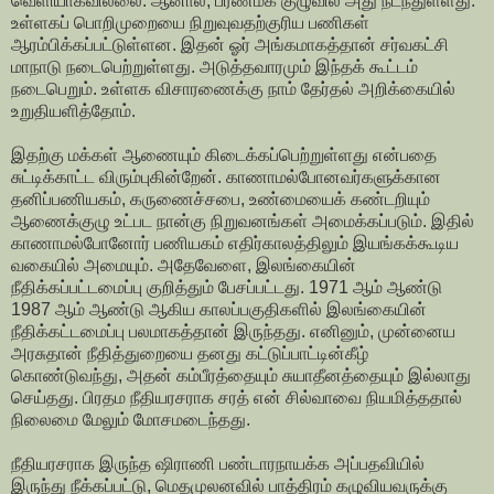
வெளியாகவில்லை. ஆனால், பரணமக குழுவில் அது நடந்துள்ளது.
உள்ளகப் பொறிமுறையை நிறுவுவதற்குரிய பணிகள்
ஆரம்பிக்கப்பட்டுள்ளன. இதன் ஓர் அங்கமாகத்தான் சர்வகட்சி
மாநாடு நடைபெற்றுள்ளது. அடுத்தவாரமும் இந்தக் கூட்டம்
நடைபெறும். உள்ளக விசாரணைக்கு நாம் தேர்தல் அறிக்கையில்
உறுதியளித்தோம்.
இதற்கு மக்கள் ஆணையும் கிடைக்கப்பெற்றுள்ளது என்பதை
சுட்டிக்காட்ட விரும்புகின்றேன். காணாமல்போனவர்களுக்கான
தனிப்பணியகம், கருணைச்சபை, உண்மையைக் கண்டறியும்
ஆணைக்குழு உட்பட நான்கு நிறுவனங்கள் அமைக்கப்படும். இதில்
காணாமல்போனோர் பணியகம் எதிர்காலத்திலும் இயங்கக்கூடிய
வகையில் அமையும். அதேவேளை, இலங்கையின்
நீதிக்கப்பட்டமைப்பு குறித்தும் பேசப்பட்டது. 1971 ஆம் ஆண்டு
1987 ஆம் ஆண்டு ஆகிய காலப்பகுதிகளில் இலங்கையின்
நீதிக்கட்டமைப்பு பலமாகத்தான் இருந்தது. எனினும், முன்னைய
அரசுதான் நீதித்துறையை தனது கட்டுப்பாட்டின்கீழ்
கொண்டுவந்து, அதன் கம்பீரத்தையும் சுயாதீனத்தையும் இல்லாது
செய்தது. பிரதம நீதியரசராக சரத் என் சில்வாவை நியமித்ததால்
நிலைமை மேலும் மோசமடைந்தது.
நீதியரசராக இருந்த ஷிராணி பண்டாரநாயக்க அப்பதவியில்
இருந்து நீக்கப்பட்டு, மெதமுலனவில் பாத்திரம் கழுவியவருக்கு