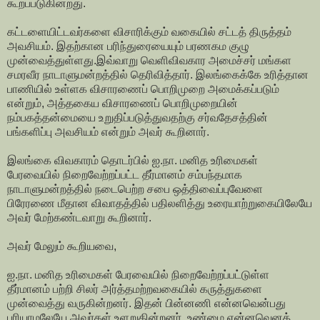
கூறப்படுகின்றது.
கட்டளையிட்டவர்களை விசாரிக்கும் வகையில் சட்டத் திருத்தம்
அவசியம். இதற்கான பரிந்துரையையும் பரணகம குழு
முன்வைத்துள்ளது.இவ்வாறு வெளிவிவகார அமைச்சர் மங்கள
சமரவீர நாடாளுமன்றத்தில் தெரிவித்தார். இலங்கைக்கே உரித்தான
பாணியில் உள்ளக விசாரணைப் பொறிமுறை அமைக்கப்படும்
என்றும், அத்தகைய விசாரணைப் பொறிமுறையின்
நம்பகத்தன்மையை உறுதிப்படுத்துவதற்கு சர்வதேசத்தின்
பங்களிப்பு அவசியம் என்றும் அவர் கூறினார்.
இலங்கை விவகாரம் தொடர்பில் ஐ.நா. மனித உரிமைகள்
பேரவையில் நிறைவேற்றப்பட்ட தீர்மானம் சம்பந்தமாக
நாடாளுமன்றத்தில் நடைபெற்ற சபை ஒத்திவைப்புவேளை
பிரேரணை மீதான விவாதத்தில் பதிலளித்து உரையாற்றுகையிலேயே
அவர் மேற்கண்டவாறு கூறினார்.
அவர் மேலும் கூறியவை,
ஐ.நா. மனித உரிமைகள் பேரவையில் நிறைவேற்றப்பட்டுள்ள
தீர்மானம் பற்றி சிலர் அர்த்தமற்றவகையில் கருத்துகளை
முன்வைத்து வருகின்றனர். இதன் பின்னணி என்னவென்பது
புரியாமலேயே அவர்கள் உளறுகின்றனர். உண்மை என்னவெனத்