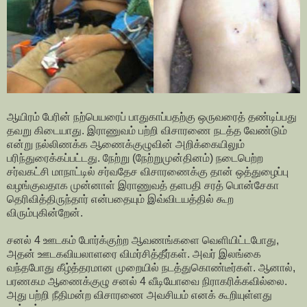
ஆயிரம் பேரின் நற்பெயரைப் பாதுகாப்பதற்கு ஒருவரைத் தண்டிப்பது
தவறு கிடையாது. இராணுவம் பற்றி விசாரணை நடத்த வேண்டும்
என்று நல்லிணக்க ஆணைக்குழுவின் அறிக்கையிலும்
பரிந்துரைக்கப்பட்டது. நேற்று (நேற்றுமுன்தினம்) நடைபெற்ற
சர்வகட்சி மாநாட்டில் சர்வதேச விசாரணைக்கு தான் ஒத்துழைப்பு
வழங்குவதாக முன்னாள் இராணுவத் தளபதி சரத் பொன்சேகா
தெரிவித்திருந்தார் என்பதையும் இவ்விடயத்தில் கூற
விரும்புகின்றேன்.
சனல் 4 ஊடகம் போர்க்குற்ற ஆவணங்களை வெளியிட்டபோது,
அதன் ஊடகவியலாளரை விமர்சித்தீர்கள். அவர் இலங்கை
வந்தபோது கீழ்த்தரமான முறையில் நடத்துகொண்டீர்கள். ஆனால்,
பரணகம ஆணைக்குழு சனல் 4 வீடியோவை நிராகரிக்கவில்லை.
அது பற்றி நீதிமன்ற விசாரணை அவசியம் எனக் கூறியுள்ளது