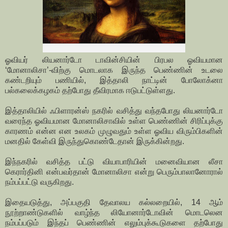
ஓவியர் லியனார்டோ டாவின்சியின் பிரபல ஓவியமான
‘மோனாலிசா’-விற்கு மொடலாக இருந்த பெண்ணின் உடலை
கண்டறியும் பணியில், இத்தாலி நாட்டின் போலோக்னா
பல்கலைக்கழகம் தற்போது தீவிரமாக ஈடுபட்டுள்ளது.
இத்தாலியில் ஃபிளாரன்ஸ் நகரில் வசித்து வந்தபோது லியனார்டோ
வரைந்த ஓவியமான மோனாலிசாவில் உள்ள பெண்ணின் சிரிப்புக்கு
காரணம் என்ன என உலகம் முழுவதும் உள்ள ஓவிய விரும்பிகளின்
மனதில் கேள்வி இருந்துகொண்டேதான் இருக்கின்றது.
இந்நகரில் வசித்த பட்டு வியாபாரியின் மனைவியான லீசா
கெரார்தினி என்பவர்தான் மோனாலிசா என்று பெரும்பாலானோரால்
நம்பப்பட்டு வருகிறது.
இதையடுத்து, அப்பகுதி தேவாலய கல்லறையில், 14 ஆம்
நூற்றாண்டுகளில் வாழ்ந்த லியோனார்டோவின் மொடலென
நம்பப்படும் இந்தப் பெண்ணின் எலும்புக்கூடுகளை தற்போது