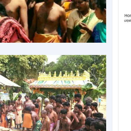
Ho
மரண