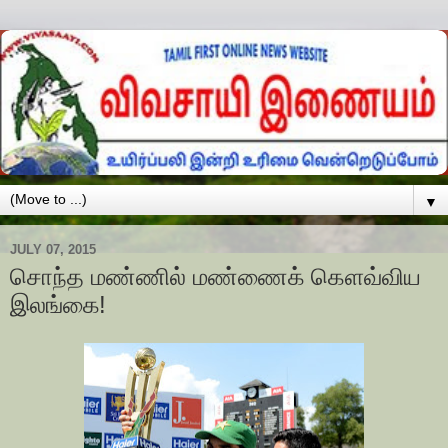
▼
JULY 07, 2015
சொந்த மண்ணில் மண்ணைக் கௌவ்விய
இலங்கை!