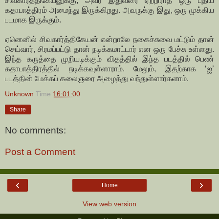
சிவகார்த்திகேயனுக்கு, அவர் இதுவரை ஏற்றிராத ஒரு புதிய
கதாபாத்திரம் அமைந்து இருக்கிறது. அவருக்கு இது, ஒரு முக்கிய
படமாக இருக்கும்.
ஏனெனில் சிவகார்த்திகேயன் என்றாலே நகைச்சுவை மட்டும் தான்
செய்வார், சிரமப்பட்டு தான் நடிக்கமாட்டார் என ஒரு பேச்சு உள்ளது.
இந்த கருத்தை முறியடிக்கும் விதத்தில் இந்த படத்தில் பெண்
கதாபாத்திரத்தில் நடிக்கவுள்ளாராம். மேலும், இதற்காக ‘ஐ’
படத்தின் மேக்கப் கலைஞரை அழைத்து வந்துள்ளார்களாம்.
Unknown
Time
16:01:00
Share
No comments:
Post a Comment
‹
›
Home
View web version