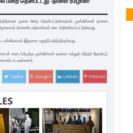
ை பிறை தென்பட்டது -நாளை ரமழான்!
்திற்கான தலை பிறை தென்பட்டுள்ளதால் முஸ்லிம்கள் நாளை
விழாவைக் கொண்டாடுவார்கள் என அறிவிக்கப்பட்டுள்ளது.
ய பள்ளிவாசல் இதனை உறுதிப்படுத்தியுள்ளது.
ைக் கடைப்பிடித்த முஸ்லிம்கள் நாளை ஈத்துல் பித்தர் நோன்புப்
கொண்டாடவுள்ளனர்.
Twitter
Google+
Linkedin
Pinterest
LES