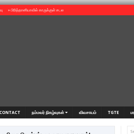
ைவு
»
பிரித்தானியாவில் காருக்குள் சடலம் -தமிழருடையதா ?
»
தியாகதீபம் அன்னை
CONTACT
நம்மவர் நிகழ்வுகள்
விவசாயம்
TGTE
ம