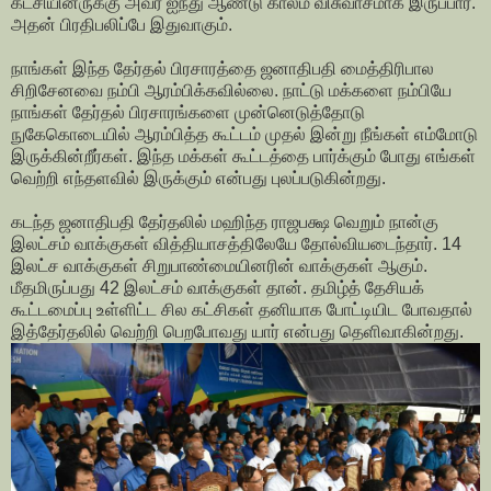
கட்சியினருக்கு அவர் ஐந்து ஆண்டு காலம் விசுவாசமாக இருப்பார்.
அதன் பிரதிபலிப்பே இதுவாகும்.
நாங்கள் இந்த தேர்தல் பிரசாரத்தை ஜனாதிபதி மைத்திரிபால
சிறிசேனவை நம்பி ஆரம்பிக்கவில்லை. நாட்டு மக்களை நம்பியே
நாங்கள் தேர்தல் பிரசாரங்களை முன்னெடுத்தோடு
நுகேகொடையில் ஆரம்பித்த கூட்டம் முதல் இன்று நீங்கள் எம்மோடு
இருக்கின்றீர்கள். இந்த மக்கள் கூட்டத்தை பார்க்கும் போது எங்கள்
வெற்றி எந்தளவில் இருக்கும் என்பது புலப்படுகின்றது.
கடந்த ஜனாதிபதி தேர்தலில் மஹிந்த ராஜபக்ஷ வெறும் நான்கு
இலட்சம் வாக்குகள் வித்தியாசத்திலேயே தோல்வியடைந்தார். 14
இலட்ச வாக்குகள் சிறுபாண்மையினரின் வாக்குகள் ஆகும்.
மீதமிருப்பது 42 இலட்சம் வாக்குகள் தான். தமிழ்த் தேசியக்
கூட்டமைப்பு உள்ளிட்ட சில கட்சிகள் தனியாக போட்டியிட போவதால்
இத்தேர்தலில் வெற்றி பெறபோவது யார் என்பது தெளிவாகின்றது.