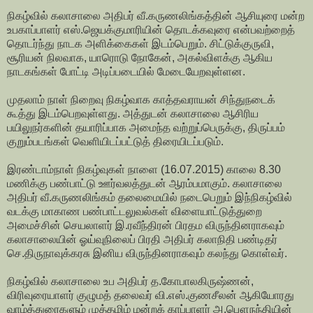
நிகழ்வில் கலாசாலை அதிபர் வீ.கருணலிங்கத்தின் ஆசியுரை மன்ற
உபகாப்பாளர் எஸ்.ஜெயக்குமாரியின் தொடக்கவுரை என்பவற்றைத்
தொடர்ந்து நாடக அளிக்கைகள் இடம்பெறும். சிட்டுக்குருவி,
சூரியன் நிலவாக, யாரொடு நோகேன், அகல்விளக்கு ஆகிய
நாடகங்கள் போட்டி அடிப்படையில் மேடையேறவுள்ளன.
முதலாம் நாள் நிறைவு நிகழ்வாக காத்தவராயன் சிந்துநடைக்
கூத்து இடம்பெறவுள்ளது. அத்துடன் கலாசாலை ஆசிரிய
பயிலுநர்களின் தயாரிப்பாக அமைந்த வற்றுப்பெருக்கு, திருப்பம்
குறும்படங்கள் வெளியிடப்பட்டுத் திரையிடப்படும்.
இரண்டாம்நாள் நிகழ்வுகள் நாளை (16.07.2015) காலை 8.30
மணிக்கு பண்பாட்டு ஊர்வலத்துடன் ஆரம்பமாகும். கலாசாலை
அதிபர் வீ.கருணலிங்கம் தலைமையில் நடைபெறும் இந்நிகழ்வில்
வடக்கு மாகாண பண்பாட்டலுவல்கள் விளையாட்டுத்துறை
அமைச்சின் செயலாளர் இ.ரவீந்திரன் பிரதம விருந்தினராகவும்
கலாசாலையின் ஓய்வுநிலைப் பிரதி அதிபர் கலாநிதி பண்டிதர்
செ.திருநாவுக்கரசு இனிய விருந்தினராகவும் கலந்து கொள்வர்.
நிகழ்வில் கலாசாலை உப அதிபர் த.கோபாலகிருஷ்ணன்,
விரிவுரையாளர் குழுமத் தலைவர் வி.எஸ்.குணசீலன் ஆகியோரது
வாழ்த்துரைகளும் முத்தமிழ் மன்றக் காப்பாளர் அ.பௌநந்தியின்