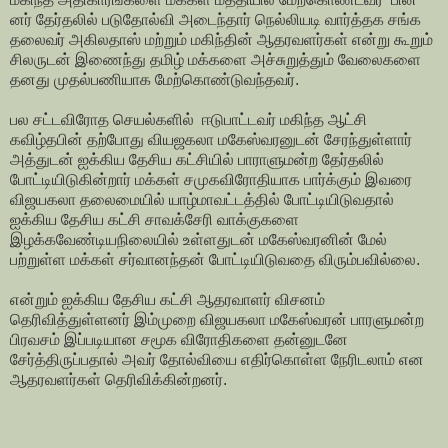
னர் தேர்தலில் படுதோல்வி அடைந்தார் நெல்லியடி வார்த்தக சங்க
தலைவர் அகிலதாஸ் மற்றும் மகிந்தின் ஆதரவளர்கள் என்று கூறும்
சிலருடன் இணைந்து தமிழ் மக்களை அச்சுறுத்தும் வேலைகளை
தனது முதல்பணியாக மேற்
கொண்டுவந்தவர்.
பல சட்டவிரோத செயல்களில் ஈடுபாட்டவர் மகிந்த ஆட்சி
கவிழ்தபின் தற்போது வியஜகலா மகேஸ்வரனுடன் சேரந்துள்ளார்
அத்துடன் ஐக்கிய தேசிய கட்சியில் பாராளுமன்ற தேர்தலில்
போட்டியிடுகின்றார் மக்கள் சமுகவிரோதியாக பார்க்கும் இவரை
விஜயகலா தலைமையில் யாழ்மாவட்டத்தில் போட்டியிடுவதால்
ஐக்கிய தேசிய கட்சி சாவக்சேரி வாக்குகளை
இழக்கவேண்டியநிலையில் உள்ளதுடன் மகேஸ்வரனின் மேல்
பற்றுள்ள மக்கள் சர்வானந்தன் போட்டியிடுவதை விரும்பவில்லை.
என்றும் ஐக்கிய தேசிய கட்சி ஆதரவாளர் விசனம்
தெரிவித்துள்ளனர்
இம்முறை விஜயகலா மகேஸ்வரன் பாரளுமன்ற
பிரவசம் இப்படியான சமூக விரோதிகளை தன்னுடனே
சேர்த்திருப்பதால் அவர் தோல்வியை எதிர்கொள்ள நேரிடலாம் என
ஆதரவளர்கள் தெரிவிக்கின்றனர்.