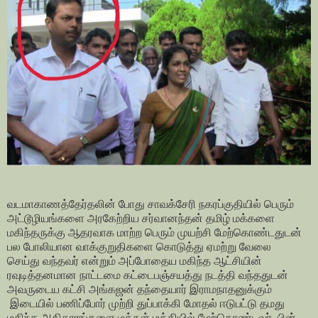
வடமாகாணத்தேர்தலின் போது சாவக்சேரி நகரப்குதியில் பெரும்
அட்டூழியங்களை அரகேற்றிய சர்வானந்தன் தமிழ் மக்களை
மகிந்தருக்கு ஆதரவாக மாற்ற பெரும் முயற்சி மேற்கொண்டதுடன்
பல போலியான வாக்குறுதிகளை கொடுத்து ஏமற்று வேலை
செய்து வந்தவர் என்றும் அப்போதைய
மகிந்த ஆட்சியி
ன்
ரவுடித்தனமான நாட்
டமை கட்டைபஞ்சயத்து நடத்தி வந்ததுடன்
அவருடைய கட்சி அங்கஜன் தந்தையார் இராமநாதனுக்கும்
இடையில் பணிப்போர் முற்றி துப்பாக்கி மோதல் ஈடுபட்டு தமது
மகிந்த அதிகாரங்க
ளை மக்கள் மத்தியில் மேற்கொண்டவர் பின்