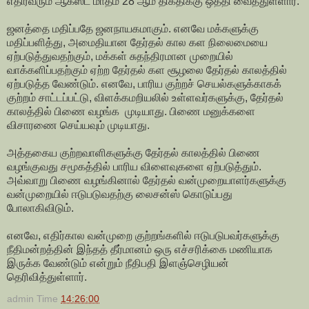
எதிர்வரும் ஆகஸ்ட் மாதம் 28 ஆம் திகதிக்கு ஒத்தி வைத்துள்ளார்.
ஜனத்தை மதிப்பதே ஜனநாயகமாகும். எனவே மக்களுக்கு
மதிப்பளித்து, அமைதியான தேர்தல் கால கள நிலைமையை
ஏற்படுத்துவதற்கும், மக்கள் சுதந்திரமான முறையில்
வாக்களிப்பதற்கும் ஏற்ற தேர்தல் கள சூழலை தேர்தல் காலத்தில்
ஏற்படுத்த வேண்டும். எனவே, பாரிய குற்றச் செயல்களுக்காகக்
குற்றம் சாட்டப்பட்டு, விளக்கமறியலில் உள்ளவர்களுக்கு, தேர்தல்
காலத்தில் பிணை வழங்க முடியாது. பிணை மனுக்களை
விசாரணை செய்யவும் முடியாது.
அத்தகைய குற்றவாளிகளுக்கு தேர்தல் காலத்தில் பிணை
வழங்குவது சமூகத்தில் பாரிய விளைவுகளை ஏற்படுத்தும்.
அவ்வாறு பிணை வழங்கினால் தேர்தல் வன்முறையாளர்களுக்கு
வன்முறையில் ஈடுபடுவதற்கு லைசன்ஸ் கொடுப்பது
போலாகிவிடும்.
எனவே, எதிர்கால வன்முறை குற்றங்களில் ஈடுபடுபவர்களுக்கு
நீதிமன்றத்தின் இந்தத் தீர்மானம் ஒரு எச்சரிக்கை மணியாக
இருக்க வேண்டும் என்றும் நீதிபதி இளஞ்செழியன்
தெரிவித்துள்ளார்.
admin
Time
14:26:00