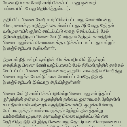
வேண:டும் என கோரி சமர்ப்பிக்கப்பட்ட மனு ஒன்றைப்
பார்வையிட்டபோது தெரிவித்துள்ளார்.
குறிப்பிட்ட பிணை கோரி சமர்ப்பிக்கப்பட்ட மனு வெள்ளியன்று
விசாரணைக்கு எடுத்துக் கொள்ளப்பட்டது. அப்போது, தேர்தல்
வன்முறையில் குற்றம் சாட்டப்பட்டு கைது செய்யப்பட்டு மேல்
நீதிமன்றத்திற்குப் பிணை கேட்டு வந்தால் தேர்தல் காலத்தில்
பிணை மனுக்கள் விசாரணைக்கு எடுக்கப்படமாட்டாது என்றும்
இளஞ்செழியன கூறியுள்ளார்.
நீதவான் நீதிமன்றம் ஒன்றின் விளக்கமறியலில் இருக்கும்
கைதிக்கு பிணை கோரி யாழ்;ப்பாணம் மேல் நீதிமன்றத்தில் தாக்கல்
செய்யப்பட்ட பிணை மனுவொன்றை குறுகிய காலத்தில் விசாரித்து
பிணை வழங்க வேண்டும் என கோரப்பட்டபோதே, நீதிபதி
இளஞ்செழியன் இவ்வாறு அறிவித்துள்ளார்.
பிணை கேட்டு சமர்ப்பிக்கப்படுகின்ற பிணை மனு சம்பந்தப்பட்ட
குற்றத்தின் தன்மை, சமூகத்தின் நன்மை, ஜனநாயகத் தேர்தலின்
சுயாதீனம் என்பவற்றைக் கருத்திற்கொண்டு, ஒழுக்கமில்லாத
வேட்பாளருக்கும் வாக்காளருக்கும் தேர்தல் தினத்தன்று
வாக்களிக்க முடியாத அளவுக்கு பிணை மறுக்கப்படும் என
தெரிவித்த நீதிபதி இந்த பிணை மனு தொடர்பான விசாரணையை