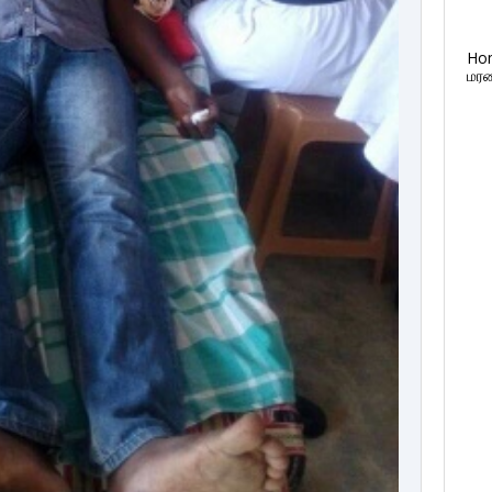
Ho
மரண