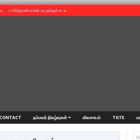
ைவு
»
பிரித்தானியாவில் காருக்குள் சடலம் -தமிழருடையதா ?
»
தியாகதீபம் அன்னை
CONTACT
நம்மவர் நிகழ்வுகள்
விவசாயம்
TGTE
ம