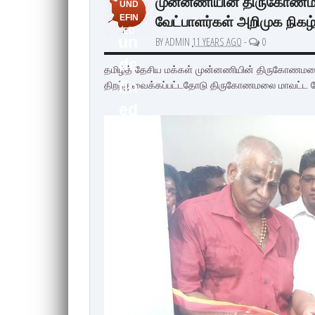
முன்னணியின் திருகோணமலை
UND
வேட்பாளர்கள் அறிமுக நிகழ்
EFIN
ED
un
BY ADMIN
11 YEARS AGO
-
0
de
தமிழ்த் தேசிய மக்கள் முன்னணியின் திருகோணமலை
திறந்துவைக்கப்பட்டதோடு திருகோணமலை மாவட்ட வேட
fin
ed