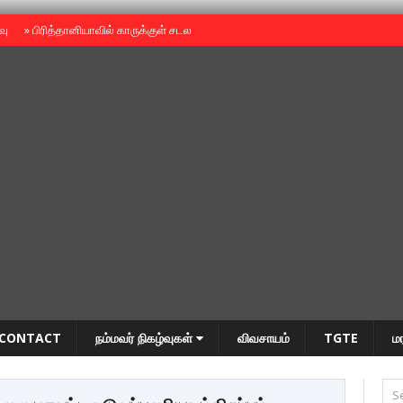
ைவு
»
பிரித்தானியாவில் காருக்குள் சடலம் -தமிழருடையதா ?
»
தியாகதீபம் அன்னை
CONTACT
நம்மவர் நிகழ்வுகள்
விவசாயம்
TGTE
ம