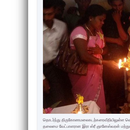
தொடர்ந்து திருகோணமலைகடற்கரைவீதியிலுள்ள வ
தலைமை வேட்பாளரான இரா ஸ்ரீ ஞானேஸ்வரன் மற்று