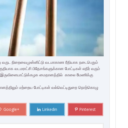
ு வருட நிறைவைமுன்னிட்டு வடமாகாண ரீதியாக நடைபெறும்
ரு பகுதியாக வடமராட்சி பிதேசங்களுக்கான போட்டிகள் எதிர் வரும்
் இருவிளையாட்டுக்கழக மைதானத்தில் காலை 8மணிக்கு
ானத்திலும் மற்றைய போட்டிகள் வல்வெட்டிதுறை நொற்கொழு
Google+
Linkedin
Pinterest