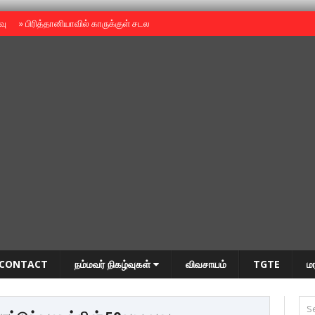
ைவு
»
பிரித்தானியாவில் காருக்குள் சடலம் -தமிழருடையதா ?
»
தியாகதீபம் அன்னை
CONTACT
நம்மவர் நிகழ்வுகள்
விவசாயம்
TGTE
ம