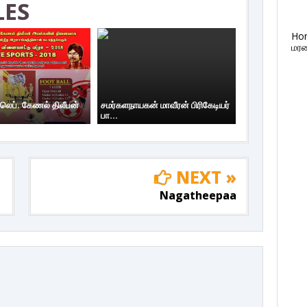
LES
Ho
மரண
 லெப். கேணல் திலீபன்
சமர்களநாயகன் மாவீரன் பிரிகேடியர்
பா...
NEXT »
Nagatheepaa