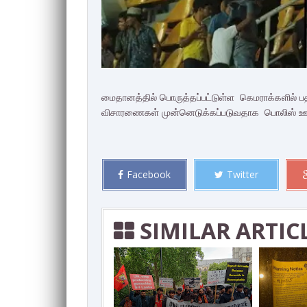
மைதானத்தில் பொருத்தப்பட்டுள்ள கெமராக்களில் 
விசாரணைகள் முன்னெடுக்கப்படுவதாக பொலிஸ் ஊடகப
Facebook
Twitter
SIMILAR ARTIC