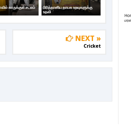
ாவில் காருக்குள் சடலம்
பிரித்தானிய தாயக உறவுகளுக்கு
உதவி
Ho
மரண
NEXT »
Cricket