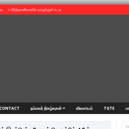
ைவு
»
பிரித்தானியாவில் காருக்குள் சடலம் -தமிழருடையதா ?
»
தியாகதீபம் அன்னை
CONTACT
நம்மவர் நிகழ்வுகள்
விவசாயம்
TGTE
ம