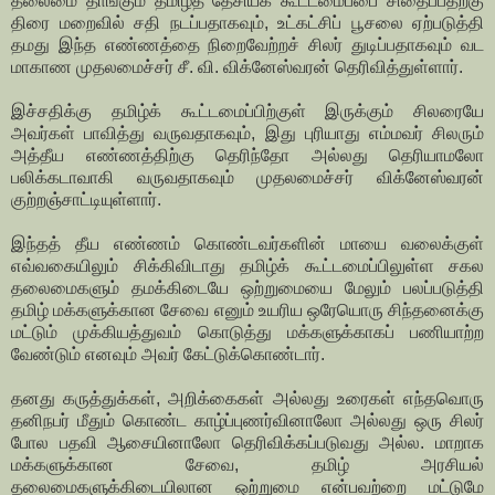
தலைமை தாங்கும் தமிழ்த் தேசியக் கூட்டமைப்பை சிதைப்பதற்கு
திரை மறைவில் சதி நடப்பதாகவும், உட்கட்சிப் பூசலை ஏற்படுத்தி
தமது இந்த எண்ணத்தை நிறைவேற்றச் சிலர் துடிப்பதாகவும் வட
மாகாண முதலமைச்சர் சீ. வி. விக்னேஸ்வரன் தெரிவித்துள்ளார்.
இச்சதிக்கு தமிழ்க் கூட்டமைப்பிற்குள் இருக்கும் சிலரையே
அவர்கள் பாவித்து வருவதாகவும், இது புரியாது எம்மவர் சிலரும்
அத்தீய எண்ணத்திற்கு தெரிந்தோ அல்லது தெரியாமலோ
பலிக்கடாவாகி வருவதாகவும் முதலமைச்சர் விக்னேஸ்வரன்
குற்றஞ்சாட்டியுள்ளார்.
இந்தத் தீய எண்ணம் கொண்டவர்களின் மாயை வலைக்குள்
எவ்வகையிலும் சிக்கிவிடாது தமிழ்க் கூட்டமைப்பிலுள்ள சகல
தலைமைகளும் தமக்கிடையே ஒற்றுமையை மேலும் பலப்படுத்தி
தமிழ் மக்களுக்கான சேவை எனும் உயரிய ஒரேயொரு சிந்தனைக்கு
மட்டும் முக்கியத்துவம் கொடுத்து மக்களுக்காகப் பணியாற்ற
வேண்டும் எனவும் அவர் கேட்டுக்கொண்டார்.
தனது கருத்துக்கள், அறிக்கைகள் அல்லது உரைகள் எந்தவொரு
தனிநபர் மீதும் கொண்ட காழ்ப்புணர்வினாலோ அல்லது ஒரு சிலர்
போல பதவி ஆசையினாலோ தெரிவிக்கப்படுவது அல்ல. மாறாக
மக்களுக்கான சேவை, தமிழ் அரசியல்
தலைமைகளுக்கிடையிலான ஒற்றுமை என்பவற்றை மட்டுமே