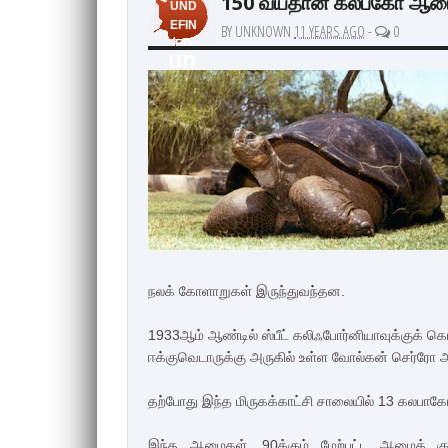
150 வயதான கலபகோ ஆமை 
UND
EFIN
BY UNKNOWN
11 YEARS AGO
-
0
ED
un
de
fin
ed
நலக் கோளாறுகள் இருந்துவந்தன.
1933ஆம் ஆண்டில் ஸ்பீட் கலிஃபோர்னியாவுக்குக் கொ
ஈக்குவெடாருக்கு அருகில் உள்ள வோல்கன் செர்ரோ 
தற்போது இந்த மிருகக்காட்சி சாலையில் 13 கலபா
இந்த ஆமைகள், 90க்கும் மேற்பட்ட ஆமைக் குஞ