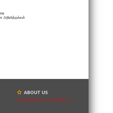
me
 அறிவித்தல்கள்
ABOUT US
உயிர்பலி இன்றி உரிமை வென்றெடுப்போம்