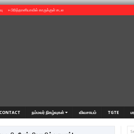
ைவு
»
பிரித்தானியாவில் காருக்குள் சடலம் -தமிழருடையதா ?
»
தியாகதீபம் அன்னை
CONTACT
நம்மவர் நிகழ்வுகள்
விவசாயம்
TGTE
ம