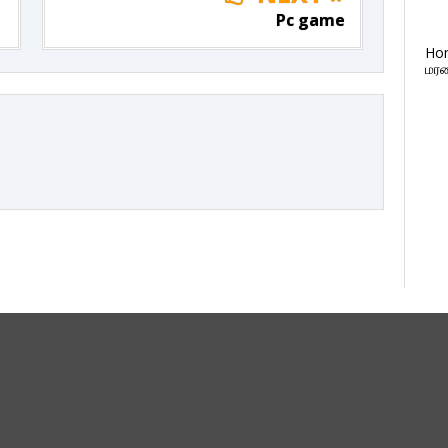
Pc game
Ho
மரண