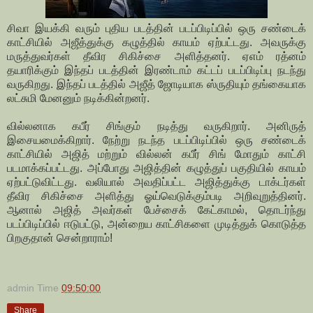
சிவா இயக்கி வரும் புதிய படத்தின் படப்பிடிப்பில் ஒரு சண்டைக்
காட்சியில் அஜீத்துக்கு கழுத்தில் காயம் ஏற்பட்டது. அவருக்கு
மருத்துவர்கள் தீவிர சிகிச்சை அளித்தனர். ஏஎம் ரத்னம்
தயாரிக்கும் இந்தப் படத்தின் இரண்டாம் கட்டப் படப்பிடிப்பு நடந்து
வருகிறது. இந்தப் படத்தில் அஜீத் ஜோடியாக ஸ்ருதியும் தங்கையாக
லட்சுமி மேனனும் நடிக்கின்றனர்.
வில்லனாக கபீர் சிங்கும் நடித்து வருகிறார். அனிருத்
இசையமைக்கிறார். நேற்று நடந்த படப்பிடிப்பில் ஒரு சண்டைக்
காட்சியில் அஜித் மற்றும் வில்லன் கபீர் சிங் மோதும் காட்சி
படமாக்கப்பட்டது. அப்போது அஜித்தின் கழுத்துப் பகுதியில் காயம்
ஏற்பட்டுவிட்டது. வலியால் அவதிப்பட்ட அஜித்துக்கு டாக்டர்கள்
தீவிர சிகிச்சை அளித்து ஓய்வெடுக்கும்படி அறிவுறுத்தினர்.
ஆனால் அஜித் அவர்கள் பேச்சைக் கேட்காமல், தொடர்ந்து
படப்பிடிப்பில் ஈடுபட்டு, அன்றைய காட்சிகளை முடித்துக் கொடுத்த
பிறகுதான் சென்றாராம்!
admin
Time
09:50:00
Share