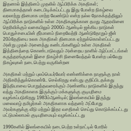
இதனால் இத்தினம் முதலில் ஆப்பிரிக்க அகதிகள்;
தினமாகத்தான் கடைபிடிக்கப்பட்டது இது போன்ற நிகழ்வை
வரலாற்று தினமாக மாற்ற வேண்டும் என்ற நல்ல நோகக்தத்திலும்
ஆப்பிரிக்க நாடுகளில் உள்ள அகதிகளுக்கான தமது ஆதரவினை
தெரிவிக்கும் வகையிலும் 2000ம் ஆண்டில் ஜக்கிய நாடுகள்
பொதுச்சபையின் தீர்மானம் நிறைவேற்றி ஆண்டுதோறும் ஜீன்
20ம்தேதியை உலக அகதிகள் தினமாக ஏற்றுக்கொள்ளப்பட்டது
அன்று முதல் அனைத்து கண்டங்களிலும் உள்ள அகதிகள்
இத்தினத்தை கொண்டாடுவதும் அன்றைய நாளில் ஆர்ப்பாட்டங்கள்
கருத்தரங்குகள் இசை நிகழ்ச்சி நினைவேந்தல் போன்ற பல்வேறு
நிகழ்வுகள் நடைபெற்று வருகின்றன
அகதிகள் மற்றும் புலம்பெயர்வோர் எண்ணிக்கை நாளுக்கு நாள்
அதிகரித்துக்கொண்டே செல்கிறது என்பது குறிப்பிடதக்கது
இந்தியாவை பொறுத்தவரைக்கும் அண்ணிய நாடுகளில் இருந்து
வந்து அகதிகாளக இருக்கும் மக்களுக்கு குடியுரிமை
வழங்கப்படுகிறது 1983ம்ஆண்டில்; இலங்கையில் இருந்து
மலைவாழ் தமிழர்கள் அகதிகளாக வந்தனர் அப்போது
அவர்களுக்கு வீடு மற்றும் இதர வசதிகள் செய்து கொடுக்கப்பட்டது
மட்டுமல்லாமல் குடியுரிமையும் வழங்கப்பட்டது
1990களில் இலங்கையில் நடைபெற்ற உள்நாட்டில் போரில்