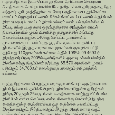
ஈழத்தமிழர்கள் இடம் பெயர்ந்து திசை தெரியாமல் சென்றனர்
அகதிகளாக சென்றவர்களில் 95 சதவீத மக்கள் தமிழகத்தை தேடி
வந்தனர். தமிழகத்திலுள்ள கடலோர பகுதிகளான புதுக்கோட்டை
மாவட்டம் ஜெகதாப்பட்டிணம் மீமிசல் கோட்டைப்பட்டிணம் அதுப்போல்
இராமநாதபுரம் மாவட்டம் இராமேஸ்வரம் மண்டபம் தங்கச்சிமடம்
இப்படி எங்கு படகு கரை ஒதுங்குகிறதோ அங்குள்ள காவல்
நிலையங்களில் மூலம் விசாரித்து தமிழகத்தில் அப்போது
அமைக்கப்பட்டிருந்த 140க்கு மேற்பட்ட முகாம்களில்
தங்கவைக்கப்பட்டனர் பிறகு ஓரு சில முகாம்கள் தனியார்
இடங்களில் இருந்த காரணமாக முகாம்கள் குறைக்கப்பட்டு
தற்போது 110முகாம்கள் உள்ளன அதில் 1995ல் 99.469பேர்
இருந்தனர் பிறகு 2005ம்ஆண்டுகளில் ஓரளவு மக்கள் மீண்டும்
இலங்கைக்கு திரும்பினர் தற்போது 65.570 அகதிகள் முகாம்
பதிவிலும் 34.788பேர் காவல்துறை பதிவிலும் தமிழகத்தில்
உள்ளனர்
ஈழத்தமிழர்களை பொறுத்தவரைக்கும் எங்கேயும் ஒரு நிலையான
இடம் இல்லாமல் தவிக்கின்றனர். இலங்கையிலுள்ள தமிழர்கள்
இங்கு 20 முதல் 25வருடங்கள் அகதிகளாக வாழ்ந்து விட்டோமே
இனிமேல் என்ன செய்வது என்று நினைத்து கொண்டு இருந்த
அகதிகளுக்கு ஆஸ்திரேலியா ஒரு அறிக்கை வெளியிட்டது.
இலங்கையிலும், இந்தியாவிலும் இருந்து அகதிகளாக வரும்
ஈழத்தமிழர்களுக்கு உடனே குடியுரிமை கொடுக்கிறோம் என்று