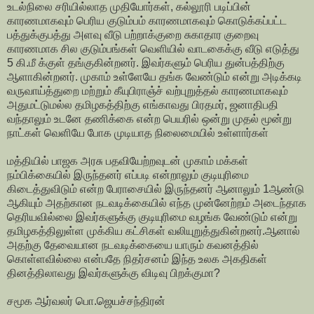
உடல்நிலை சரியில்லாத முதியோர்கள், கல்லூரி படிப்பின்
காரணமாகவும் பெரிய குடும்பம் காரணமாகவும் கொடுக்கப்பட்ட
பத்துக்குபத்து அளவு வீடு பற்றாக்குறை சுகாதார குறைவு
காரணமாக சில குடும்பங்கள் வெளியில் வாடகைக்கு வீடு எடுத்து
5 கி.மீ க்குள் தங்குகின்றனர். இவர்களும் பெரிய துன்பத்திற்கு
ஆளாகின்றனர். முகாம் உள்ளேயே தங்க வேண்டும் என்று அடிக்கடி
வருவாய்த்துறை மற்றும் கீயுபிராஞ்ச் வற்புறுத்தல் காரணமாகவும்
அதுமட்டுமல்ல தமிழகத்திற்கு எங்காவது பிரதமர், ஜனாதிபதி
வந்தாலும் உடனே தணிக்கை என்ற பெயரில் ஒன்று முதல் மூன்று
நாட்கள் வெளியே போக முடியாத நிலைமையில் உள்ளார்கள்
மத்தியில் பாஜக அரசு பதவியேற்றவுடன் முகாம் மக்கள்
நம்பிக்கையில் இருந்தனர் எப்படி என்றாலும் குடியுரிமை
கிடைத்துவிடும் என்ற பேராசையில் இருந்தனர் ஆனாலும் 1ஆண்டு
ஆகியும் அதற்கான நடவடிக்கையில் எந்த முன்னேற்றம் அடைந்தாக
தெரியவில்லை இவர்களுக்கு குடியுரிமை வழங்க வேண்டும் என்று
தமிழகத்திலுள்ள முக்கிய கட்சிகள் வலியுறுத்துகின்றனர்.ஆனால்
அதற்கு தேவையான நடவடிக்கையை யாரும் கவனத்தில்
கொள்ளவில்லை என்பதே நிதர்சனம் இந்த உலக அகதிகள்
தினத்திலாவது இவர்களுக்கு விடிவு பிறக்குமா?
சமூக ஆர்வலர் பொ.ஜெயச்சந்திரன்