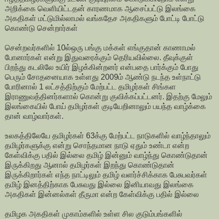
அறிக்கை வெளியிட்டதன் காரணமாக ஆசைப்பட்டு இலங்கை
அகதிகள் மட்டுமில்லாமல் வங்கதேச அகதிகளும் போட்டி போட்டு
கொண்டு சென்றார்கள்
சென்றவர்களில் 10ல்ஒரு பங்கு மக்கள் எங்குதான் காணாமல்
போனார்கள் என்று இதுவரைக்கும் தெரியவில்லை. தீவுக்குள்
பிறந்து கடலிலே உயிர் இழக்கின்றனர் என்பதை பார்க்கும் போது
பெரும் சோதனையாக உள்ளது 2009ம் ஆண்டு நடந்த உள்நாட்டு
போரினால் 1 லட்சத்திற்கும் மேற்பட்ட தமிழர்கள் சிங்கள
இராணுவத்தினர்களால் கொன்று குவிக்கப்பட்டனர். இதற்கு மேலும்
இலங்கையில் போய் தமிழர்கள் குடியேறினாலும் பயந்த வாழ்க்கை
தான் வாழ்வார்கள்.
உலகத்திலேயே தமிழர்கள் 63க்கு மேற்பட்ட நாடுகளில் வாழ்ந்தாலும்
தமிழர்களுக்கு என்று சொந்தமான நாடு ஏதும் உண்டா என்ற
கேள்விக்கு பதில் இல்லை தமிழ் இன்னும் வாழ்ந்து கொண்டுதான்
இருக்கிறது ஆனால் தமிழர்கள் இறந்து கொண்டுதான்
இருக்கிறார்கள் எந்த நாட்டிலும் தமிழ் வளர்ச்சிக்காக பேசுபவர்கள்
தமிழ் இனத்திற்காக பேசுவது இல்லை இனியாவது இலங்கை
அகதிகள் இன்னல்கள் தீருமா என்ற கேள்விக்கு பதில் இல்லை
தமிழக அகதிகள் முகாம்களில் உள்ள சில குடும்பங்களில்