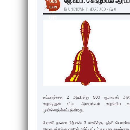
ஜே.வி.பி. கொழும்பில் ஆர்ப்பா
UND
EFIN
BY UNKNOWN
11 YEARS AGO
-
0
ED
un
de
fin
ed
சம்பளத்தை 2 ஆயிரத்து 500 ரூபாவால் அதி
வழங்குதல்
உட்பட அரசாங்கம் வழங்கிய வாக
முன்னெடுக்கப்படுகிறது.
பேரணி நாளை பிற்பகல் 3 மணிக்கு புஞ்சி பொரள்ள
நிலையத்திற்கு எதிரில் ஆர்ப்பாட்டம் நடைபெறவுள்ளது.