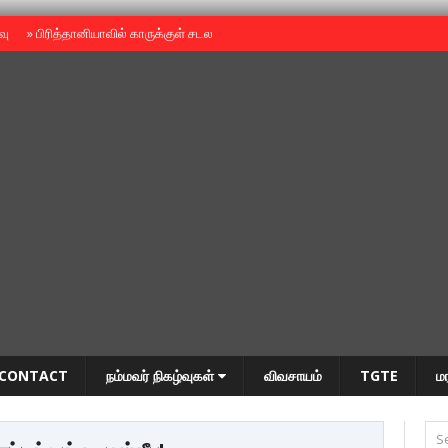
ைவு
»
பிரித்தானியாவில் காருக்குள் சடலம் -தமிழருடையதா ?
»
தியாகதீபம் அன்னை
CONTACT
நம்மவர் நிகழ்வுகள்
விவசாயம்
TGTE
ம