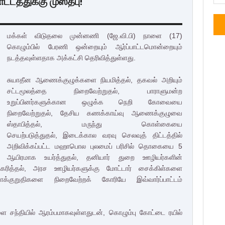
ட்டத்துக்கு முஸ்தீபு!
மக்கள் விடுதலை முன்னணி (ஜே.வி.பி) நாளை (17)
கொழும்பில் பேரணி ஒன்றையும் ஆர்ப்பாட்டமொன்றையும்
நடத்தவுள்ளதாக அக்கட்சி தெரிவித்துள்ளது.
சுயாதீன ஆணைக்குழுக்களை நியமித்தல்,
தகவல் அறியும்
சட்டமூலத்தை நிறைவேற்றுதல்,
பாராளுமன்ற
உறுப்பினர்களுக்கான ஒழுக்க நெறி கோவையை
நிறைவேற்றுதல்,
தேசிய கணக்காய்வு ஆணைக்குழுவை
ஸ்தாபித்தல்,
மருந்து கொள்கையை
செயற்படுத்துதல்,
இடைக்கால வரவு செலவுத் திட்டத்தில்
அறிவிக்கப்பட்ட மஹாபொல புலமைப் பரிசில் தொகையை 5
ஆயிரமாக உயர்த்துதல்,
தனியார் துறை ஊழியர்களின்
கரித்தல்,
அரச ஊழியர்களுக்கு மோட்டார் சைக்கிள்களை
்குறுதிகளை நிறைவேற்றக் கோரியே இவ்வார்ப்பாட்டம்
ை சந்தியில் ஆரம்பமாகவுள்ளதுடன், கொழும்பு கோட்டை ரயில்