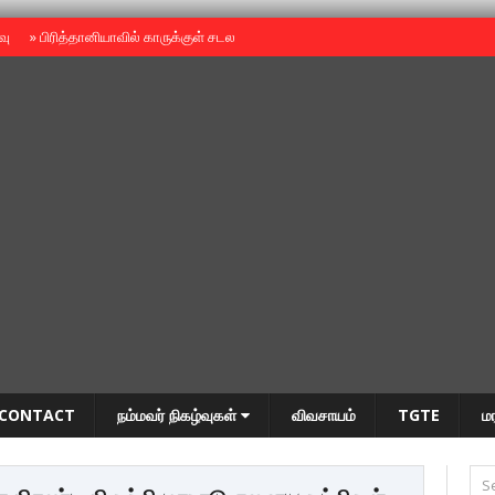
ைவு
»
பிரித்தானியாவில் காருக்குள் சடலம் -தமிழருடையதா ?
»
தியாகதீபம் அன்னை
CONTACT
நம்மவர் நிகழ்வுகள்
விவசாயம்
TGTE
ம