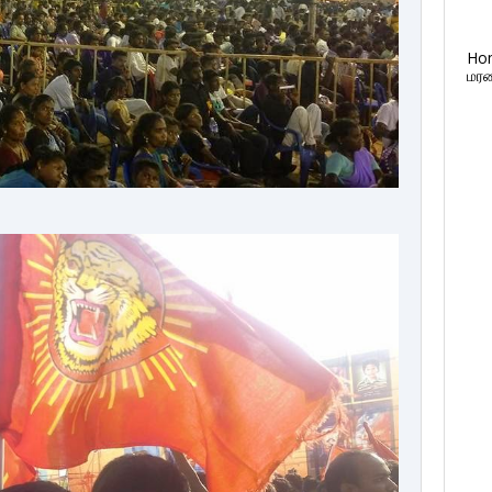
Ho
மரண