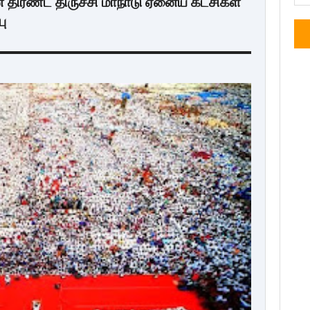
 திரண்ட திருச்சி மாநாடு ஏனைய கட்சிகள்
ு