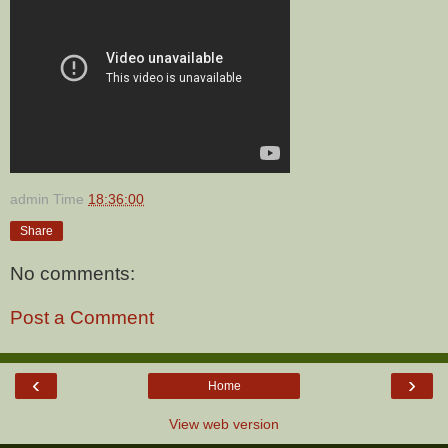
admin
Time
18:36:00
Share
No comments:
Post a Comment
‹
›
Home
View web version