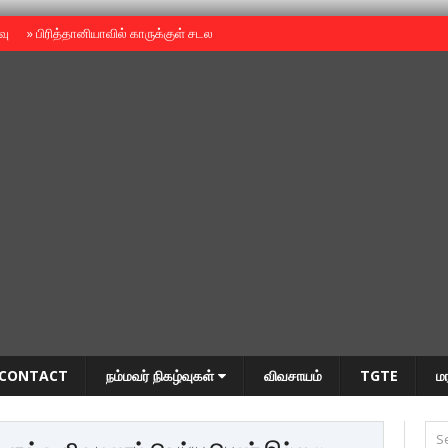
ைவு
»
பிரித்தானியாவில் காருக்குள் சடலம் -தமிழருடையதா ?
»
தியாகதீபம் அன்னை
CONTACT
நம்மவர் நிகழ்வுகள்
விவசாயம்
TGTE
ம