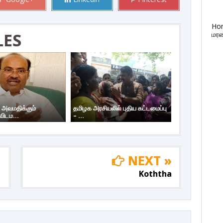
Ho
LES
மரண
 அவமதிக்கும்
தமிழக அரசியலில் புதிய கட்டமைப்பு
ிடம...
– ...
NEXT »
Koththa