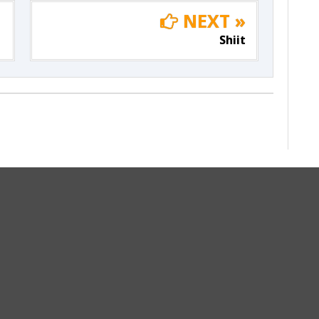
NEXT »
Shiit