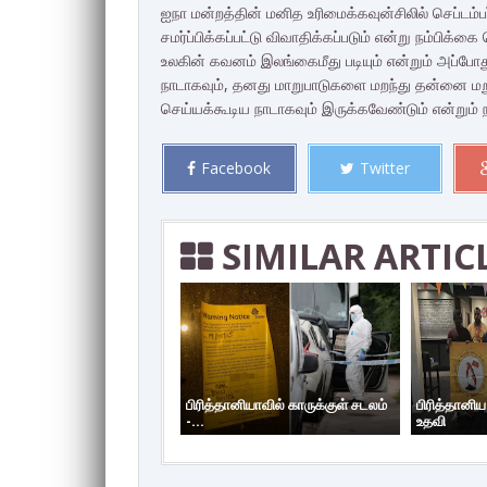
ஐநா மன்றத்தின் மனித உரிமைக்கவுன்சிலில் செப்ட
சமர்ப்பிக்கப்பட்டு விவாதிக்கப்படும் என்று நம்பிக
உலகின் கவனம் இலங்கைமீது படியும் என்றும் அப்
நாடாகவும், தனது மாறுபாடுகளை மறந்து தன்னை ம
செய்யக்கூடிய நாடாகவும் இருக்கவேண்டும் என்றும் ந
Facebook
Twitter
SIMILAR ARTIC
பிரித்தானியாவில் காருக்குள் சடலம்
பிரித்தானி
-...
உதவி