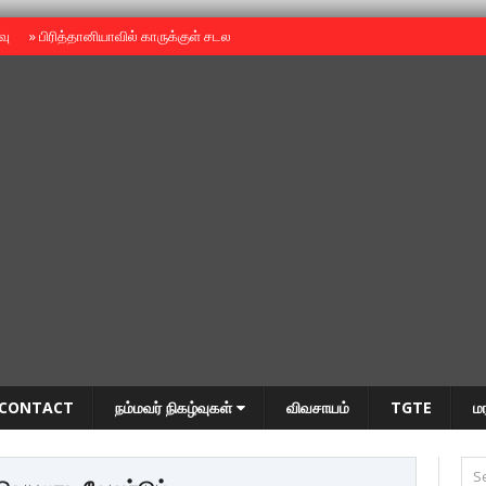
ைவு
»
பிரித்தானியாவில் காருக்குள் சடலம் -தமிழருடையதா ?
»
தியாகதீபம் அன்னை
CONTACT
நம்மவர் நிகழ்வுகள்
விவசாயம்
TGTE
ம