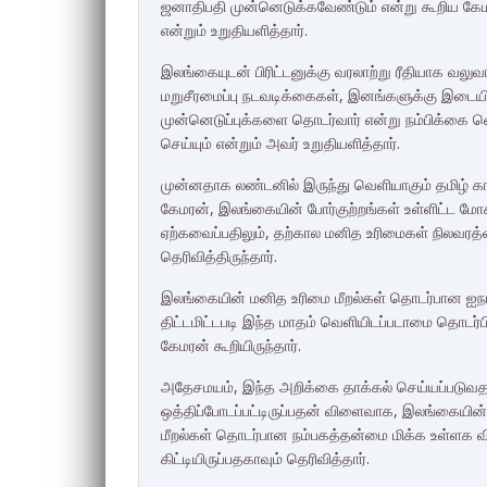
ஜனாதிபதி முன்னெடுக்கவேண்டும் என்று கூறிய கேம
என்றும் உறுதியளித்தார்.
இலங்கையுடன் பிரிட்டனுக்கு வரலாற்று ரீதியாக வலு
மறுசீரமைப்பு நடவடிக்கைகள், இனங்களுக்கு இடைய
முன்னெடுப்புக்களை தொடர்வார் என்று நம்பிக்கை வ
செய்யும் என்றும் அவர் உறுதியளித்தார்.
முன்னதாக லண்டனில் இருந்து வெளியாகும் தமிழ் கார
கேமரன், இலங்கையின் போர்குற்றங்கள் உள்ளிட்ட ம
ஏற்கவைப்பதிலும், தற்கால மனித உரிமைகள் நிலவரத்த
தெரிவித்திருந்தார்.
இலங்கையின் மனித உரிமை மீறல்கள் தொடர்பான ஐந
திட்டமிட்டபடி இந்த மாதம் வெளியிடப்படாமை தொடர்
கேமரன் கூறியிருந்தார்.
அதேசமயம், இந்த அறிக்கை தாக்கல் செய்யப்படுவத
ஒத்திப்போடப்பட்டிருப்பதன் விளைவாக, இலங்கையின்
மீறல்கள் தொடர்பான நம்பகத்தன்மை மிக்க உள்ளக வ
கிட்டியிருப்பதகாவும் தெரிவித்தார்.