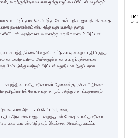
ரன், அதற்குத்தேவையான ஒத்துழைப்பை பிரிட்டன் வழங்கும்
Ho
வான உறவு நீடிப்பதாக தெரிவித்த கேமரன், புதிய ஜனாதிபதி தனது
மரண
ிலான நல்லிணக்கம் ஏற்படுத்துவது போன்ற தனது
ெளியிட்டார். அதற்கான அனைத்து உதவிகளையும் பிரிட்டன்
்டியன் பத்திரிக்கையில் தனிக்கட்டுரை ஒன்றை எழுதியிருந்த
ோசமான மனித உரிமை மீறல்களுக்கான பொறுப்புக்கூறலை
ை மேம்படுத்துவதிலும் பிரிட்டன் உறுதியாக இருப்பதாக
ா மன்றத்தின் மனித உரிமைகள் ஆணைக்குழுவின் அறிக்கை
பில் தமிழர்களின் கோபத்தை தாமும் பகிந்துகொள்வதாகவும்
ற்கான கால அவகாசம் செப்டம்பர் வரை
 புதிய அரசாங்கம் ஐநா மன்றத்துடன் பேசவும், மனித உரிமை
ிசாரணையை ஏற்படுத்தவும் இலங்கை அரசுக்கு வாய்ப்பு