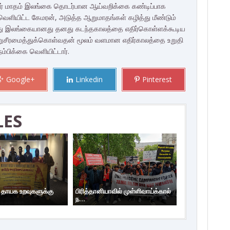
ம்பர் மாதம் இலங்கை தொடர்பான ஆய்வறிக்கை கண்டிப்பாக
்கை வெளியிட்ட கேமரன், அடுத்த ஆறுமாதங்கள் கழித்து மீண்டும்
போது இலங்கையானது தனது கடந்தகாலத்தை எதிர்கொள்ளக்கூடிய
றுசீரமைத்துக்கொள்வதன் மூலம் வளமான எதிர்காலத்தை உறுதி
ம்பிக்கை வெளியிட்டார்.
Google+
Linkedin
Pinterest
LES
ய தாயக உறவுகளுக்கு
பிரித்தானியாவில் முள்ளிவாய்க்கால்
ந...