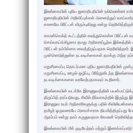
இலங்கையின் புதிய ஜனாதிபதியின் நல்லெண்ண சமிக்ஞை
ஜனாதிபதியின் அறிவிப்புக்கள் அனைத்தும் வாய்வ
காணவே பிரிட்டன் விரும்புகிறது என்று தெரிவித்திருக்
காமன்வெல்த் கூட்டத்தில் கலந்துகொள்ள பிரிட்டன் 
செவ்வாய்க்கிழமை தமது அதிகாரப்பூர்வ இல்லத்தில் வர
பிரிட்டன் நம்பிக்கை வைத்திருப்பதாக தெரிவித்தார்
முன்னெடுத்துள்ள நடவடிக்கைகள் தமக்கு அந்த நம்
மறுசீரமைப்பு தொடர்பான புதிய ஜனாதிபதியின் முன்ம
மறுசீரமைப்பு, ஊழல் ஒழிப்பு, பிரிந்துகிடந்த இலங
நடவடிக்கைகளை வரவேற்பதாகவும் கூறினார்.
இலங்கையின் வடக்கே இராணுவத்தின் பயன்பாட்டுக்கு எ
திருப்பித் தரப்படுவது, சிவில் நிர்வாகத்தில் இரு
இராணுவ உயர் அதிகாரிகளுக்கு பதில் சிவிலியன்களை 
தமிழர் ஒருவரையே அமைச்சராக நியமித்திருப்பது 
ஆரம்பம் என்று தாம் கருதுவதாக கேமரன் தெரிவித்தா
இலங்கையின் மீள் குடியேற்றம் மற்றும் இணக்கப்ப