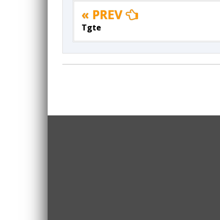
« PREV
Tgte