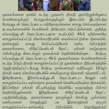
தலவாக்கலை நகரில் கடந்த முதலாம் திகதி ஞாயிற்றுக்கிழமை
பொலிஸாருக்கும் பொதுமக்களுக்கும் இடையில் இடம்பெற்ற
மோதலுடன் தொடர்புடைய சந்தேகநபர்களை கைது செய்வதற்கான
நடவடிக்கைகளில் பொலிஸார் தீவிரமாக ஈடுபட்டுள்ளனர். குறித்த
சம்பவத்துடன் தொடர்புடையதாக கூறப்படும் 4பேர் ஏற்கெனவே
கைதுசெய்யப்பட்டு விளக்கமறியலில் வைக்கப்பட்டுள்ள நிலையில்,
தாங்களும் கைது செய்யப்படுவோம் என்ற அச்சத்தில்
தலவாக்கலை, கிறேட்வெஸ்டன் தோட்ட மக்கள் வாழ்வதாக
அங்கிருந்து கிடைக்கும் தகவல்கள் தெரிவிக்கின்றன. மேற்படி
சம்பவத்துடன் தொடர்படைய 4பேர் தலவாக்கலை பொலிஸாரினால்
கடந்த 5ஆம் திகதி கைதுசெய்யப்பட்டு நுவரெலியா நீதிமன்றத்தில்
ஆஜர்படுத்தப்பட்டபோது மேற்படி நால்வரையும் எதிர்வரும் 16ஆம்
திகதி வரை விளக்கமறியலில் வைக்குமாறு நீதவான் உத்தரவிட்டார்.
இதேவேளை, இச்சம்பவத்துடன் தொடர்புடைய மேலும் பலர்
கைதுசெய்யப்படவுள்ளதாக தகவல்கள் வெளியாகியுள்ள நிலையில்,
இப்பிரதேச மக்கள் வீட்டிலிருந்து வெளியே வருவதற்கு அச்சம்
தெரிவித்துள்ளனர். இதேவேளை கிறேட்வெஸ்டன் தோட்ட
பகுதியிலிருந்து, தலவாக்கலை நகருக்குச் சென்று முச்சக்கர
வண்டிகளை செலுத்தும் பல இளைஞர்கள் தாமும்
கைதுசெய்யப்படலாமென்ற அச்சத்தில் தொழிலுக்குச்