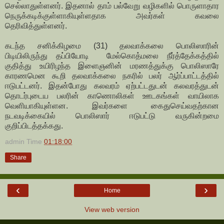
செல்லாதுள்ளனர். இதனால் தாம் பல்வேறு வழிகளில் பொருளாதார
நெருக்கடிக்குள்ளாகியுள்ளதாக அவர்கள் கவலை
தெரிவித்துள்ளனர்.
கடந்த சனிக்கிழமை (31) தலவாக்கலை பொலிஸாரின்
பிடியிலிருந்து தப்பியோடி மேல்கொத்மலை நீர்த்தேக்கத்தில்
குதித்து உயிரிழந்த இளைஞனின் மரணத்துக்கு பொலிஸாரே
காரணமென கூறி தலவாக்கலை நகரில் பலர் ஆர்ப்பாட்டத்தில்
ஈடுபட்டனர். இதன்போது கலவரம் ஏற்பட்டதுடன் கலவரத்துடன்
தொடர்புடைய பலரின் காணொலிகள் ஊடகங்கள் வாயிலாக
வெளியாகியுள்ளன. இவர்களை கைதுசெய்வதற்கான
நடவடிக்கையில் பொலிஸார் ஈடுபட்டு வருகின்றமை
குறிப்பிடத்தக்கது.
admin
Time
01:18:00
Share
‹
›
Home
View web version