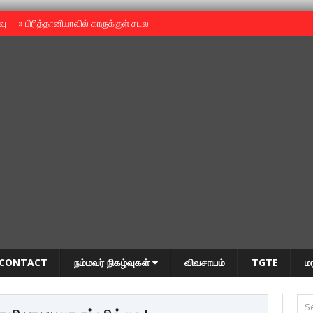
ைவு
»
பிரித்தானியாவில் காருக்குள் சடலம் -தமிழருடையதா ?
»
தியாகதீபம் அன்னை
CONTACT
நம்மவர் நிகழ்வுகள்
விவசாயம்
TGTE
ம