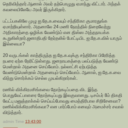
தெரிவித்தார்.ஆனால் அவர் தற்பொழுது ஏமாந்து விட்டார். அந்தக்
கவலையிலேயே அவர் இருக்கிறார்.
பட்டப்பகலிலே முழு ஐ.தே.க.வையும் சந்திரிகா குமாரதுங்க
ஏமாற்றியுள்ளார். அதனாலே 24 மணி நேரத்தில் நிறைவேற்று
அதிகாரத்தை ஒழிக்க வேண்டும் என திஸ்ஸ அத்தநாயக்க
கூறுகின்றார்.ஜனாதிபதி தேர்தலில் போட்டியிட ஐ.தே.க.வில் யாரும்
இல்லையா?
20 வருடங்கள் காத்திருந்த ஐ.தே.க.வுக்கு சந்திரிகா பிரேரித்த
நபரை ஏற்க நேரிட்டுள்ளது. ஜனநாயகத்தை பலப்படுத்த வேண்டு
மென்றால் அதனை செய்வோம். நல்லாட்சி ஏற்படுத்த
வேண்டுமென்றால் அதனையும் செய்வோம். ஆனால், ஐ.தே.க.வை
விற்று சொர்க்கம் செல்ல முயல்கிறார்கள்.
ரணில் விக்கிரமசிங்கவை தோற்கடிப்பதை விட இந்த
பொதுவேட்பாளரை தோற்கடிப்பது இலகுவானது. டிசம்பர் 8ம் திகதி
வேட்பு மனுத்தாக்கல் செய்யப்போவது மைத்திரிபால சிறிசேனவா?
ரணில்விக்கிரமசிங்கவா? என பார்ப்போம் எனவும் அமைச்சர் சவால்
விடுத்தார்.
admin
Time
13:43:00