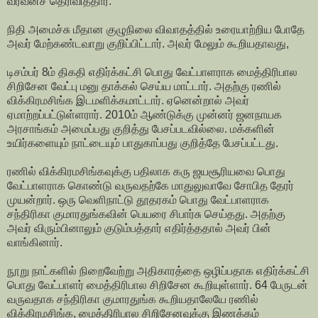
வீரவன்ச தெரிவித்தார்.
நிதி அமைச்சு மீதான குழுநிலை விவாதத்தில் உரையாற்றிய போதே
அவர் மேற்கண்டவாறு குறிப்பிட்டார். அவர் மேலும் கூறியதாவது,
டிசம்பர் 8ம் திகதி எதிர்க்கட்சி பொது வேட்பாளராக மைத்திரிபால
சிறிசேன வேட்பு மனு தாக்கல் செய்ய மாட்டார். அதற்கு ரணில்
விக்கிரமசிங்க இடமளிக்கமாட்டார். ஏனென்றால் அவர்
ஏமாற்றப்பட்டுள்ளரார். 2010ம் ஆண்டுக்கு முன்னர் ஜனநாயக
அரசாங்கம் அமைப்பது குறித்து பேசப்படவில்லை. மக்களின்
உயிர்களையும் நாட்டையும் பாதுகாப்பது குறித்தே பேசப்பட்டது.
ரணில் விக்கிரமசிங்கவுக்கு பதிலாக கரு ஜயசூரியவை பொது
வேட்பாளராக கொண்டு வருவதற்கே மாதுலுவாவே சோபித தேரர்
முயன்றார். ஒரு வெளிநாட்டு தூதரகம் பொது வேட்பாளராக
சந்திரிகா குமாரதுங்கவின் பெயரை சிபார்சு செய்தது. அதற்கு
அவர் விரும்பினாலும் குடும்பத்தார் எதிர்த்ததால் அவர் பின்
வாங்கினார்.
நூறு நாட்களில் நிறைவேற்று அதிகாரத்தை ஒழிப்பதாக எதிர்க்கட்சி
பொது வேட்பாளர் மைத்திரிபால சிறிசேன கூறியுள்ளார். 64 பேருடன்
வருவதாக சந்திரிகா குமாரதுங்க கூறியதாலேயே ரணில்
விக்கிரமசிங்க, மைத்திரிபால சிறிசேனவுக்கு இணக்கம்