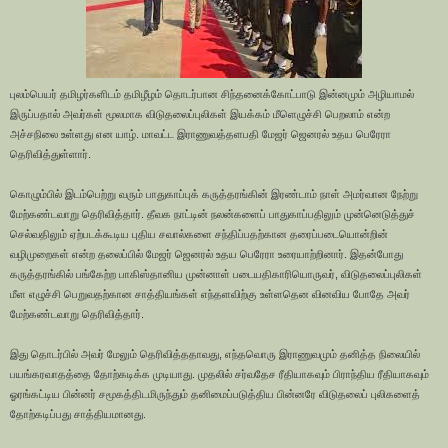
புலம்பெயர் தமிழர்களிடம் தமிழீழம் தொடர்பான சிந்தனைக்கோட்பாடு இன்னமும் அழியாமல்
இருப்பதால் அவர்கள் மூலமாக விடுதலைப்புலிகள் இயக்கம் மீளெழுச்சி பெறலாம் என்ற
அச்சநிலை உள்ளது என யாழ். மாவட்ட இராணுவத்தளபதி மேஜர் ஜெனரல் உதய பெரேரா
தெரிவித்துள்ளார்.
கொழும்பில் இடம்பெற்று வரும் பாதுகாப்புக் கருத்தரங்கின் இரண்டாம் நாள் அமர்வான நேற்று
மேற்கண்டவாறு தெரிவித்தார். தீவக நாட்டின் நலன்களைப் பாதுகாப்பதிலும் முன்னெடுத்துச்
செல்வதிலும் ஏற்படக்கூடிய புதிய சவால்களை சந்திப்பதற்கான தரைப்படையொன்றின்
வழிமுறைகள் என்ற தலைப்பில் மேஜர் ஜெனரல் உதய பெரேரா உரையாற்றினார். இதன்போது
கருத்தரங்கில் பங்கேற்ற பாகிஸ்தானிய முன்னாள் படையதிகாரியொருவர், விடுதலைப்புலிகள்
மீள எழுச்சி பெறுவதற்கான சாத்தியங்கள் எந்தளவிற்கு உள்ளதென வினவிய போதே அவர்
மேற்கண்டவாறு தெரிவித்தார்.
இது தொடர்பில் அவர் மேலும் தெரிவித்ததாவது, எந்தவொரு இராணுவமும் தனித்த நிலையில்
பயங்கரவாதத்தை தோற்கடிக்க முடியாது. முதலில் சர்வதேச ரீதியாகவும் பிராந்திய ரீதியாகவும்
ஓரங்கட்டிய பின்னர் சமூகத்திடமிருந்தும் தனிமைப்படுத்திய பின்னரே விடுதலைப் புலிகளைத்
தோற்கடிப்பது சாத்தியமானது.