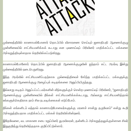
முல்லைத்தீவில் காணாமல்போனார் தொடர்பில் விசாரணை செய்யும் ஜனாதிபதி ஆணைக்குழு
முன்னிலையில் சாட்சியமளிக்கக் கூடாது என புலனாய்வுப் பிரிவினர் பாதிக்கப்பட்ட மக்களை
அச்சுறுத்தியுள்ளதாக தெரிவிக்கப்படுகிறது.
காணாமல்போனோர் தொடர்பில் ஜனாதிபதி ஆணைக்குழுவின் ஐந்தாம் கட்ட அமர்வு இன்று
முல்லைத்தீவில் நடைபெறுகிறது.
இந்த அமர்வில் சாட்சியமளிப்பதற்காக முல்லைத்தீவைச் சேர்ந்த பாதிக்கப்பட்ட மக்களுக்கு
ஜனாதிபதி ஆணைக்குழு அழைப்புக் கடிதங்களை அனுப்பியிருந்தது.
இவ்வாறு கடிதம் அனுப்பப்பட்டவர்களின் வீடுகளுக்குச் சென்ற புலனாய்வுப் பிரிவினர், “ஜனாதிபதி
ஆணைக்குழு முன்னிலையில் நீங்கள் சாட்சியமளிக்கக்கூடாது, அவ்வாறு சாட்சியமளித்தால்
உங்களுக்கெதிராக நாம் சில நடவடிக்கைகள் எடுப்போம்.
நீங்கள் எங்களிடம் வந்தால் காணாமற்போனவர்களுக்கு மரணச் சான்று தருவோம்” என்று கூறி
அச்சுறுத்தியதாக பாதிக்கப்பட்ட மக்கள் தெரிவிக்கின்றனர்.
இதேவேளை, வட மாகாண சபை உறுப்பினர் து.ரவிகரன், தன்னிடம் அச்சுறுத்தலுக்குள்ளான சிலர்
இதுகுறித்து தெரிவித்ததாக குறிப்பிட்டுள்ளார்.