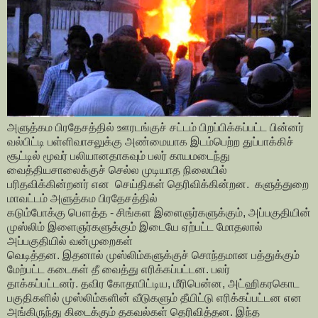
அளுத்கம பிரதேசத்தில் ஊரடங்குச் சட்டம் பிறப்பிக்கப்பட்ட
பின்னர்
வல்பிட்டி பள்ளிவாசலுக்கு அண்மையாக
இடம்பெற்ற துப்பாக்கிச்
சூட்டில் மூவர் பலியானதாகவும்
பலர் காயமடைந்து
வைத்தியசாலைக்குச் செல்ல முடியாத
நிலையில்
பரிதவிக்கின்றனர் என செய்திகள்
தெரிவிக்கின்றன. களுத்துறை
மாவட்டம் அளுத்கம பிரதேசத்தில்
கடும்போக்கு பௌத்த - சிங்கள இளைஞர்களுக்கும்,
அப்பகுதியின்
முஸ்லிம் இளைஞர்களுக்கும்
இடையே ஏற்பட்ட மோதலால்
அப்பகுதியில் வன்முறைகள்
வெடித்தன. இதனால் முஸ்லிம்களுக்குச் சொந்தமான பத்துக்கும்
மேற்பட்ட கடைகள் தீ வைத்து எரிக்கப்பட்டன. பலர்
தாக்கப்பட்டனர். தவிர கோதாபிட்டிய, மீரிபென்ன, அட்ஹிகரகொட
பகுதிகளில் முஸ்லிம்களின் வீடுகளும்
தீயிட்டு எரிக்கப்பட்டன என
அங்கிருந்து கிடைக்கும் தகவல்கள் தெரிவித்தன. இந்த