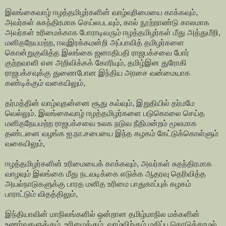
இலங்கைவாழ் ஈழத்தமிழர்களின் வாழ்வுரிமையை காக்கவும்,
அவர்கள் சுகந்திரமாக செய்லபடவும், கால் நூற்றாண்டு காலமாக
அவர்கள் உரிமைக்காக போராடிவரும் ஈழத்தமிழர்கள் மீது அத்துமீறி,
மனிதநேயமற்ற, ஈவுஇரக்கமன்றி அப்பாவித் தமிழர்களை
கொன்றுகுவித்த இலங்கை ஜனாதிபதி ராஜபக்சவை போர்
குற்றவாளி என அறிவிக்கக் கோரியும், தமிழ்இன துரோகி
ராஜபக்சவுக்கு துணைபோன இந்திய அரசை வன்மையாக
கண்டிக்கும் வகையிலும்,
தர்மத்தின் வாழ்வுதன்னை சூது கவ்வும், இறுதியில் தர்மமே
வெல்லும். இலங்கைவாழ் ஈழத்தமிழர்களை படுகொலை செய்த
மனிதநேயமற்ற ராஜபக்சவை உலக நடுவ நீதிமன்றம் மூலமாக
தண்டனை வழங்க ஐ.நா.சபையை இந்த கழகம் கேட்டுக்கொள்ளும்
வகையிலும்,
ஈழத்தமிழர்களின் உரிமையைக் காக்கவும், அவர்கள் சுதந்திரமாக
வாழவும் இலங்கை மீது நடவடிக்கை எடுக்க ஆதரவு தெரிவித்த
அயல்நாடுகளுக்கு பாரத மனித உரிமை பாதுகாப்புக் கழகம்
பாராட்டும் விதத்திலும்,
இந்தியாவின் மாநிலங்களில் ஒன்றான தமிழ்மாநில மக்களின்
உணர்வுகளுக்கும், உரிமைக்கும், வாழ்விற்கும் மதிப்பு கொடுக்காமல்