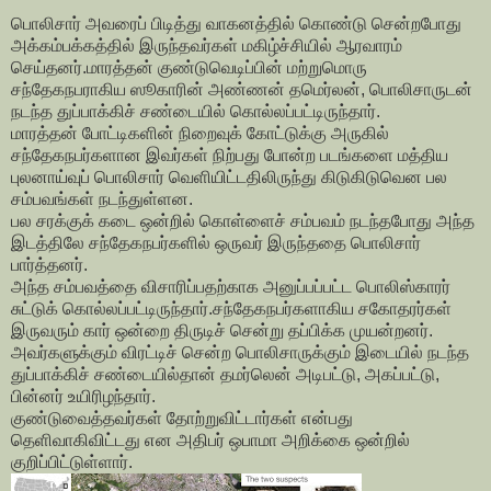
பொலிசார் அவரைப் பிடித்து வாகனத்தில் கொண்டு சென்றபோது
அக்கம்பக்கத்தில் இருந்தவர்கள் மகிழ்ச்சியில் ஆரவாரம்
செய்தனர்.மாரத்தன் குண்டுவெடிப்பின் மற்றுமொரு
சந்தேகநபராகிய ஸூகாரின் அண்ணன் தமெர்லன், பொலிசாருடன்
நடந்த துப்பாக்கிச் சண்டையில் கொல்லப்பட்டிருந்தார்.
மாரத்தன் போட்டிகளின் நிறைவுக் கோட்டுக்கு அருகில்
சந்தேகநபர்களான இவர்கள் நிற்பது போன்ற படங்களை மத்திய
புலனாய்வுப் பொலிசார் வெளியிட்டதிலிருந்து கிடுகிடுவென பல
சம்பவங்கள் நடந்துள்ளன.
பல சரக்குக் கடை ஒன்றில் கொள்ளைச் சம்பவம் நடந்தபோது அந்த
இடத்திலே சந்தேகநபர்களில் ஒருவர் இருந்ததை பொலிசார்
பார்த்தனர்.
அந்த சம்பவத்தை விசாரிப்பதற்காக அனுப்பப்பட்ட பொலிஸ்காரர்
சுட்டுக் கொல்லப்பட்டிருந்தார்.சந்தேகநபர்களாகிய சகோதரர்கள்
இருவரும் கார் ஒன்றை திருடிச் சென்று தப்பிக்க முயன்றனர்.
அவர்களுக்கும் விரட்டிச் சென்ற பொலிசாருக்கும் இடையில் நடந்த
துப்பாக்கிச் சண்டையில்தான் தமர்லென் அடிபட்டு, அகப்பட்டு,
பின்னர் உயிரிழந்தார்.
குண்டுவைத்தவர்கள் தோற்றுவிட்டார்கள் என்பது
தெளிவாகிவிட்டது என அதிபர் ஒபாமா அறிக்கை ஒன்றில்
குறிப்பிட்டுள்ளார்.