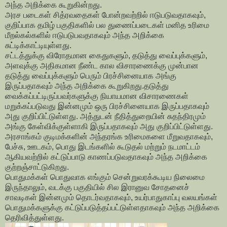
அந்த அறிக்கை கூறுகின்றது.
அரச படைகள் சித்ரவதைகள் போன்றவற்றில் ஈடுபடுவதாகவும்,
குறிப்பாக தமிழ் பகுதிகளில் பல துணைப்படைகள் மனித உரிமை
மீறல்கல்களில் ஈடுபடுபவதாகவும் அந்த அறிக்கை
சுட்டிக்காட்டியுள்ளது.
சட்டத்துக்கு விரோதமான கைதுகளும், தடுத்து வைப்புக்களும்,
அளவுக்கு அதிகமான நீண்ட கால விசாரணைக்கு முன்பான
தடுத்து வைப்புக்களும் பெரும் பிரச்சினையாக அங்கு
இருப்பதாகவும் அந்த அறிக்கை கூறுகிறது.தடுத்து
வைக்கப்பட்டிருப்பவர்களுக்கு நியாயமான விசாரணைகள்
மறுக்கப்படுவது இன்னமும் ஒரு பிரச்சினையாக இருப்பதாகவும்
அது குறிப்பிட்டுள்ளது. அத்துடன் நீதித்துறையின் சுதந்திரமும்
அங்கு கேள்விக்குள்ளாகி இருப்பதாகவும் அது குறிப்பிட்டுள்ளது.
அரசாங்கம் குடிமக்களின் அந்தரங்க உரிமைகளை மீறுவதாகவும்,
பேச்சு, ஊடகம், பொது இடங்களில் கூடுதல் மற்றும் நடமாட்டம்
ஆகியவற்றில் கட்டுப்பாடு காணப்படுவதாகவும் அந்த அறிக்கை
குற்றஞ்சாட்டுகிறது.
பொதுமக்கள் பொதுவாக எங்கும் சென்றுவரக்கூடிய நிலைமை
இருந்தாலும், வடக்கு பகுதியில் சில இரானுவ சோதனைச்
சாவடிகள் இன்னமும் தொடர்வதாகவும், உயர்பாதுகாப்பு வலயங்கள்
பொதுமக்களுக்கு கட்டுப்படுத்தப்பட்டுள்ளதாகவும் அந்த அறிக்கை
தெரிவித்துள்ளது.