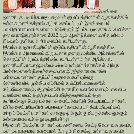
இலங்கை
ஜனாதிபதி மஹிந்த ராஜபக்ஷவின் குடும்பத்தினரின் ஆதிக்கத்தில்
உள்ள அரசாங்கத்தால் ஆட்சி செய்யப்படும் இலங்கையில்
பலவிதமான மனித உரிமை மீறல்களும் இடம்பெறுவதாக அமெரிக்கா
தனது நாடுகளுக்கான 2012 ஆம் ஆண்டுக்கான மனித உரிமை
நிலவரம் குறித்த அறிக்கையில் கூறியுள்ளது.
இலங்கை ஜனாதிபதியின் குடும்பத்தினரின் ஆதிக்கத்தில்
இலங்கை அரசாங்கம் இருப்பதாக தனது முக்கிய அம்சங்களின்
தொகுப்பின் ஆரம்பத்திலேயே கூறியுள்ள அந்த அறிக்கை,
ஜனாதிபதி, நாடாளுமன்றம் மற்றும் உள்ளூர் தேர்தல்கள் அங்கு
பிரச்சினைகள் நிறைந்தவையாக இருந்ததாக சுயாதீன
பார்வையாளர்கள் குறிப்பிடுவதாகக் கூறியுள்ளது.
தேர்தலிகளில் முக்கிய கட்சிகள் துஷ்பிரயோகங்களில்
ஈடுபடுவதாகவும், ஆளும்கட்சி அரச நிறுவனங்களையும், ஏனைய
வளங்களையும் அதற்கு பயன்படுத்துவதாகவும் அது
கூறியுள்ளது.பொதுமக்கள் அமைப்புக்களின் செயற்பாட்டாளர்கள்,
விடுதலைப்புலிகளின் ஆதரவாளர்களாகப் பார்க்கப்படுபவர்கள்
மற்றும் செய்தியாளர்கள் தாக்குதலுக்கும், துன்புறுத்தல்களுக்கும்
உள்ளாவதாகவும் அது கூறுகின்றது.
இதனால், செய்தியாளர்கள் சுயதணிக்கை செய்துகொள்வதாகவும்,
பலர் பலவந்தமாக காணாமல் போகும் நிலைக்கு உள்ளாவதாகவும்