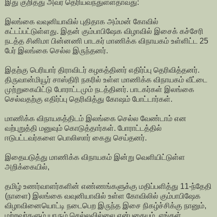
இது குறித்து அவர் தெரியவந்துள்ளதாவது:
இலங்கை வவுனியாவில் புதிதாக அம்மன் கோவில்
கட்டப்பட்டுள்ளது. இதன் கும்பாபிஷேக விழாவில் இசைக் கச்சேரி
நடத்த சினிமா பின்னணி பாடகர் மாணிக்க விநாயகம் உள்ளிட்ட 25
பேர் இலங்கை செல்ல இருந்தனர்.
இதற்கு பெரியார் திராவிடர் கழகத்தினர் எதிர்ப்பு தெரிவித்தனர்.
திருவான்மியூர் சாஸ்திரி நகரில் உள்ள மாணிக்க விநாயகம் வீட்டை
முற்றுகையிட்டு போராட்டமும் நடத்தினர். பாடகர்கள் இலங்கை
செல்வதற்கு எதிர்ப்பு தெரிவித்து கோஷம் போட்டார்கள்.
மாணிக்க விநாயகத்திடம் இலங்கை செல்ல வேண்டாம் என
வற்புறுத்தி மனுவும் கொடுத்தார்கள். போராட்டத்தில்
ஈடுபட்டவர்களை பொலிஸார் கைது செய்தனர்.
இதையடுத்து மாணிக்க விநாயகம் இன்று வெளியிட்டுள்ள
அறிக்கையில்,
தமிழ் உணர்வாளர்களின் எண்ணங்களுக்கு மதிப்பளித்து 11-ந்தேதி
(நாளை) இலங்கை வவுனியாவில் உள்ள கோவிலில் கும்பாபிஷேக
விழாவினையொட்டி நடைபெற இருந்த இசை நிகழ்ச்சிக்கு நானும்,
மற்றவர்களும் யாரும் செல்லவில்லை என்பதையும், எங்கள்