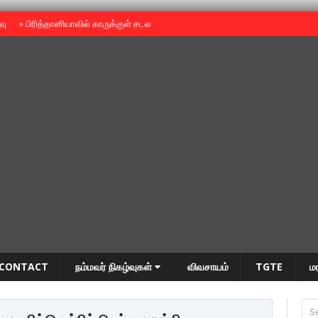
ைவு
»
பிரித்தானியாவில் காருக்குள் சடலம் -தமிழருடையதா ?
»
தியாகதீபம் அன்னை
CONTACT
நம்மவர் நிகழ்வுகள்
விவசாயம்
TGTE
ம