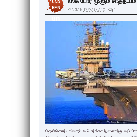
உலக போர் மூளும் சாத்தியம்
UND
EFIN
BY ADMIN
13 YEARS AGO
-
1
ED
un
de
fin
ed
தென்கொரியாவோடு அமெரிக்கா இணைந்து அப் பிராந்த