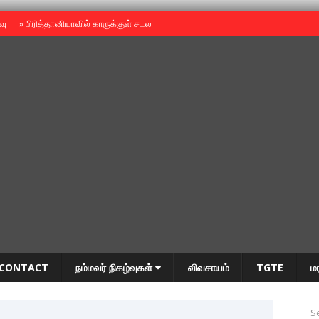
ைவு
»
பிரித்தானியாவில் காருக்குள் சடலம் -தமிழருடையதா ?
»
தியாகதீபம் அன்னை
CONTACT
நம்மவர் நிகழ்வுகள்
விவசாயம்
TGTE
ம