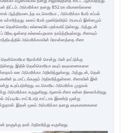
 அமெரிக்கா வழமைபோல தனது சிலுமிஷத்தை காட்ட ஆரம்பித்தது.
அதன் திட்டம். அமெரிக்கா தனது B52 ரக விமானங்களை
னால் ஆத்திரமடைந்த வடகொரியா , அமெரிக்கா போர் கப்பல்
என எச்சரித்தது. உலகப் போர் மூண்டுவிடும் அபாயம் இன்னமும்
ளை தென்கொரிய எல்லையில் பறக்கவிட்டுள்ளது. அத்துடன்
 பிரிவு ஒன்றை எல்லைப்புறமாக நகர்த்தியுள்ளது. சீனாவும்
ிராந்தியத்தில் அமெரிக்காவின் பிரசன்னத்தை சீனா
 தென்கொரியா நோக்கிச் சென்று அன் நாட்டுக்கு
மிட்டுள்ளது. இதில் தென்கொரியா ஏவும் ஏவுகணைகளை
டுள்ளதாம் என அமெரிக்கா அறிவித்துள்ளது. அத்துடன், தென்
பல்களின் நடமாட்டங்களும் அதிகரித்துள்ளன. சீனாவின் இன்
ன்று கூறப்படுகிறது. வடகொரிய அமெரிக்க முறுகல்
ன்று அமெரிக்கா கருதுகிறது ஆனால் சீனா என்ன நினைக்கிறது
 அப்படியே சாட்டோடு சாட்டாக இரண்டு மூன்று
என்றுதான். இதன் மூலம் அமெரிக்கா தனது ஏவுகணைகளை
ன் நாளுக்கு நாள் அதிகரித்து வருகிறது.