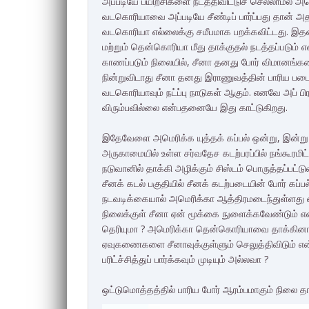
அப்படியே பயிற்சிகளை நடத்திவிட்டுச் செல்லாமல்
வடகொரியாவை அப்படியே சீண்டிப் பார்ப்பது தான் 
வடகொரியா எல்லைக்கு சமீபமாக பறக்கவிட்டது. இத
மற்றும் தென்கொரியா மீது தாக்குதல் நடத்தப்படும் 
காணப்படும் நிலையில், சீனா தனது போர் விமானங்க
நின்றுவிடாது சீனா தனது இராணுவத்தின் பாரிய படைப்
வடகொரியாவும் நட்ப்பு நாடுகள் ஆகும். எனவே அப் ப
விரும்பவில்லை என்பதனையே இது காட்டுகிறது.
இதேவேளை அமெரிக்க யுத்தக் கப்பல் ஒன்று, இன்று
அருகாமையில் உள்ள சர்வதேச கடற்பரப்பில் நங்கூர
நடுவானில் தாக்கி அழிக்கும் சிஸ்டம் பொருத்தப்பட்
சீனக் கடல் பகுதியில் சீனக் கடற்படையின் போர் கப்
நடவடிக்கையால் அமெரிக்கா ஆத்திரமடைந்துள்ளது எ
நிலைக்குள் சீனா ஏன் மூக்கை நுளைக்கவேண்டும் எ
தெரியுமா ? அமெரிக்கா தென்கொரியாவை தாக்கினால்
ஏவுகணைகளை சீனாவுக்குள்ளும் செலுத்திவிடும் 
பரிட்ச்சித்துப் பார்க்கவும் முடியும் அல்லவா ?
ஒட்டுமொத்தத்தில் பாரிய போர் ஆரம்பமாகும் நிலை தா